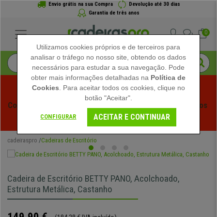
Envio grátis na sua Compra
Devolução até 30 dias
Garantia de três anos
0
Utilizamos cookies próprios e de terceiros para
analisar o tráfego no nosso site, obtendo os dados
necessários para estudar a sua navegação. Pode
obter mais informações detalhadas na
Política de
Cookies
. Para aceitar todos os cookies, clique no
botão "Aceitar".
Começam os Saldos de Verão em Cadeiraspro! Descontos 
ACEITAR E CONTINUAR
Exclusivos por Tempo Limitado - 
Ver Promoção
 -
CONFIGURAR
cadeiraspro
Cadeiras de Escritório
Cadeira de Escritório BETTY PANO, Acolchoado,
Estrutura Metálica, Castanho