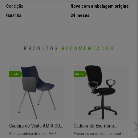
• Fabricado em pano de qualidade
Condição
Novo com embalagem original
Garantia
24 meses
PRODUTOS
RECOMENDADOS
Oferta
Oferta
Cadeira de Visita AMIR COM
Cadeira de Escritório
PALMATÓRIA, Confortável e
CALIPSO, Encosto Ajustável,
Prática cadeira de visita AMIR
Procura uma cadeira de escritório