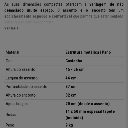
As suas dimensões compactas oferecem a
vantagem de não
demasiado muito espaço.
O
assento e o encosto
têm um
acolchoamento espesso e confortável
que permite que estar sentado
várias horas sem desconforto.
Ver mais
O
assento é rotativo
e pode ser
ajustado em altura
, para que o possa
adaptar às suas necessidades em qualquer momento. Está
revestido
em pano
de alta qualidade, disponível em várias cores. Um material ideal
para uso intensivo, devido à sua fácil manutenção e limpeza.
Material
Estrutura metálica | Pano
Cor
Castanho
A sua estrutura é metálica,
utilizada com frequência para confeccionar
peças em cadeiras de escritório resistentes. No CadeirasPro
Altura do assento
45 - 56 cm
oferecemos-lhe este modelo a um preço incrível, com
desconto e
Largura do assento
44 cm
envio grátis
. Aproveite a oportunidade!
Profundidade do assento
37
cm
Altura do encosto
32 cm
•
Assento com ajuste de altura
Apoia braços
20 cm
(desde o assento)
• Encosto e assento acolchoados
11 x 50 mm especial tapete
•
Apoia braços revestidos
Rodas
(incluido)
• Design exclusivo e elegante
•
Base metálica resistente
Peso
9 kg