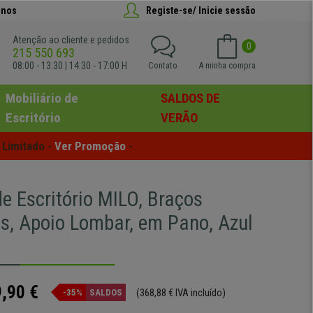
anos
Registe-se/ Inicie sessão
Atenção ao cliente e pedidos
0
215 550 693
08:00 - 13:30 | 14:30 - 17:00 H
Contato
A minha compra
Mobiliário de
SALDOS DE
Escritório
VERÃO
Limitado - 
Ver Promoção
 -
e Escritório MILO, Braços
is, Apoio Lombar, em Pano, Azul
,90 €
(368,88 € IVA incluído)
-35%
SALDOS