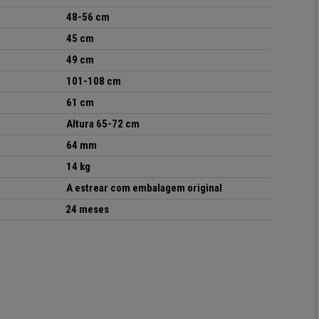
48-56 cm
45 cm
49 cm
101-108 cm
61 cm
A
ltura 65-72 cm
64 mm
14 kg
A estrear com embalagem original
24 meses