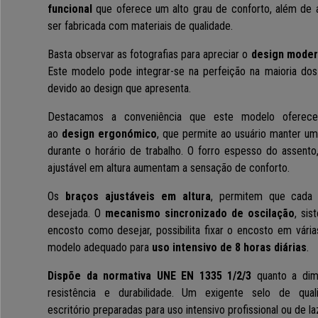
funcional
que oferece um
alto grau de conforto
, além de
ser fabricada com
materiais de qualidade.
Basta observar as fotografias para apreciar o
design modern
Este modelo pode integrar-se na perfeição na maioria dos 
devido ao design que apresenta.
Destacamos a conveniência que este modelo oferece. 
ao
design ergonómico
,
que permite ao usuário manter u
durante o horário de trabalho.
O forro espesso do assento
ajustável em altura aumentam a sensação de conforto.
Os
braços ajustáveis em altura
,
permitem que cada u
desejada. O
mecanismo sincronizado de oscilação
, sis
encosto como desejar, possibilita fixar o encosto em vária
modelo adequado para
uso intensivo de 8 horas diárias
.
Dispõe da normativa UNE EN 1335 1/2/3
quanto a dime
resistência e durabilidade. Um exigente selo de qua
escritório preparadas para uso intensivo profissional ou de la