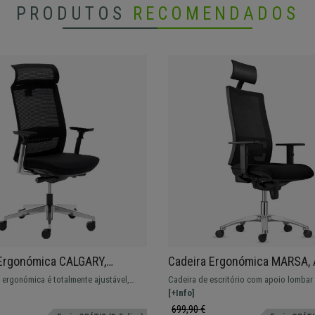
PRODUTOS
RECOMENDADOS
Ergonómica CALGARY,
Cadeira Ergonómica MARSA, 
te Ajustável, Uso Intensivo,
Lombar e Encosto Ajustáveis
 ergonómica é totalmente ajustável,
Cadeira de escritório com apoio lombar
ra Metálica, Preto
Metálica, Em Preto
o profissional intensivo.
de reclinação sincronizado. Adequado p
[+Info]
uso, estofado em malha à prova de fogo
699,90 €