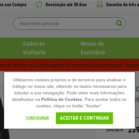
 na sua Compra
Devolução até 30 dias
Garantia de três 
Cadeiras
Mesas de
Visitante
Escritório
s de Verão em Cadeiraspro! Descontos Exclusivos por Tempo 
Utilizamos cookies próprios e de terceiros para analisar o
Cadeira d
tráfego no nosso site, obtendo os dados necessários para
estudar a sua navegação. Pode obter mais informações
Ajustáve
detalhadas na
Política de Cookies
. Para aceitar todos os
cookies, clique no botão "Aceitar".
escuro
ACEITAR E CONTINUAR
CONFIGURAR
259
399,90 €