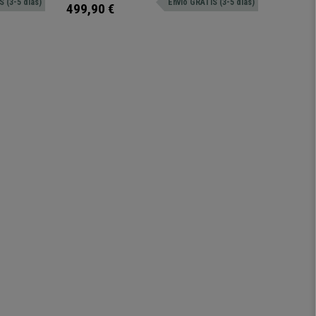
 (3-5 dias)
Envio GRÁTIS (3-5 dias)
499,90 €
399,90