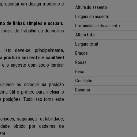
 apresentar um design moderno e
Altura do assento
Largura do assento
o de linhas simples e actuais
.
Profundidade do assento
locais de trabalho ou domicílios
Altura total
Largura total
Isto deve-se, principalmente,
Braços
ma
postura correcta e saudável
Rodas
, e o encosto com apoio lombar
Peso
Condição
suário os coloque na posição
Garantia
tema útil e prático para inclinar o
s posições. Tudo isso torna este
nsões, segurança, estabilidade,
lidade obtido por cadeiras de
zer.