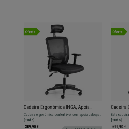
Oferta
Oferta
Cadeira Ergonómica INGA, Apoia
Cadeira 
Cabeças, Suporte Lombar Ajustável,
Totalmen
Cadeira ergonómica confortável com apoia cabeças
Esta cadeira
Uso de 8H, Cor Preto
Estructu
e apoio lombar ajustável. Adequado para uso
[+Info]
apta para us
[+Info]
profissional.
309,90 €
699,90 €