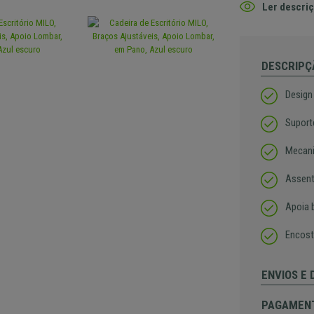
Ler descriç
DESCRIPÇ
Design
Suport
Mecani
Assent
Apoia 
Encost
ENVIOS E
PAGAMEN