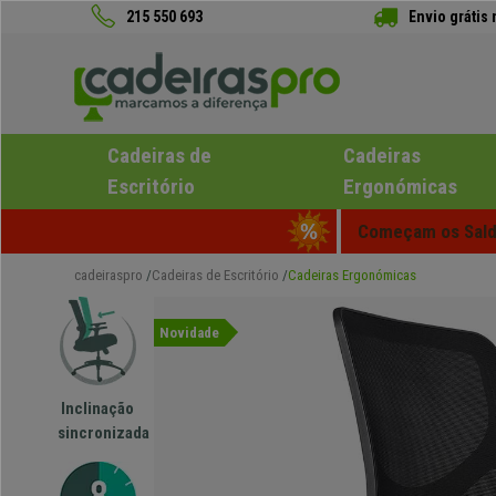
215 550 693
Envio grátis
Cadeiras de
Cadeiras
Escritório
Ergonómicas
Começam os Saldo
cadeiraspro
Cadeiras de Escritório
Cadeiras Ergonómicas
Novidade
Inclinação
sincronizada