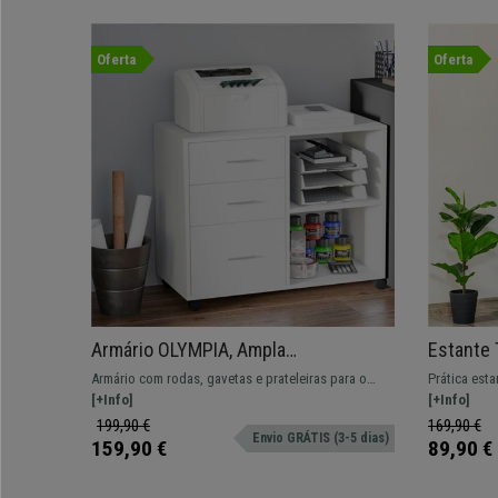
Oferta
Oferta
Armário OLYMPIA, Ampla
Estante 
Armazenagem, Com Rodas,
62,2x24x
Armário com rodas, gavetas e prateleiras para o
Prática esta
80x40x65cm, Madeira, Cor Branco
Preto
armazenamento organizado de tudo o que
[+Info]
fabrico de 
[+Info]
necessite.
199,90 €
169,90 €
Envio GRÁTIS (3-5 dias)
159,90 €
89,90 €