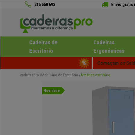
215 550 693
Envio grátis
Cadeiras de
Cadeiras
Escritório
Ergonómicas
Começam os Saldo
cadeiraspro
Mobiliário de Escritório
Armários escritório
Novidade