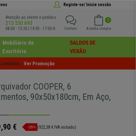
anos
Registe-se/ Inicie sessão
Atenção ao cliente e pedidos
0
215 550 693
08:00 - 13:30 | 14:30 - 17:00 H
Contato
A minha compra
Mobiliário de
SALDOS DE
Escritório
VERÃO
Limitado - 
Ver Promoção
 -
rquivador COOPER, 6
mentos, 90x50x180cm, Em Aço,
,90 €
(922,38 € IVA incluído)
-25%