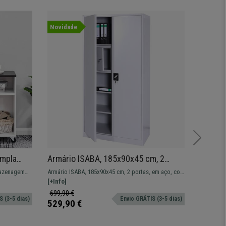
Novidade
Ampla
Armário ISABA, 185x90x45 cm, 2
Cacifo
portas, em aço, cor cinza
cm, 4 
mazenagem
Armário ISABA, 185x90x45 cm, 2 portas, em aço, cor
Cacifo ar
o
Fechad
aço!
cinza
[+Info]
resistênci
[+Info]
699,90 €
419,90 
 (3-5 dias)
Envio GRÁTIS (3-5 dias)
529,90 €
319,90