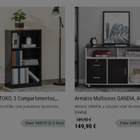
TOKO, 3 Compartimentos,
Armário Multiusos GANDIA, 
102,4 cm, Em Madeira, Cor
Armazenagem, Dimensões
nte KEALI com prateleiras ajustáveis,
Armário GANDIA, a solução ideal de ar
100x35x65cm, Preto e Branc
qualidade disponível em duas cores.
com portas e prateleiras para o seu esp
[+Info]
189,90 €
Envio GRÁTIS (3-5 dias)
Envio GRÁTIS
149,90 €