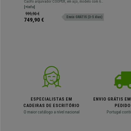
Compartimentos, 90x50x180cm, Em
Cacifo arquivador COOPER, em aço, modelo com 6
Aço, Azul
compartimentos, disponível em diferentes cores.
[+Info]
999,90 €
Envio GRÁTIS (3-5 dias)
749,90 €
ESPECIALISTAS EM
ENVIO GRÁTIS E
CADEIRAS DE ESCRITÓRIO
PEDIDO
O maior catálogo a nível nacional
Portugal conti