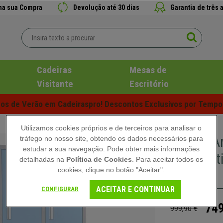
 na sua Compra
Devolução até 30 dias
Garantia de três 
Cadeiras
Mesas de
Visitante
Escritório
s de Verão em Cadeiraspro! Descontos Exclusivos por Tempo 
Utilizamos cookies próprios e de terceiros para analisar o
Cacifo A
tráfego no nosso site, obtendo os dados necessários para
estudar a sua navegação. Pode obter mais informações
Comparti
detalhadas na
Política de Cookies
. Para aceitar todos os
cookies, clique no botão "Aceitar".
Azul
ACEITAR E CONTINUAR
CONFIGURAR
749
999,90 €