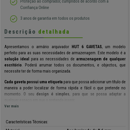
Proteção ao comprador, cumpridos de acordo com a
Confiança Online
3 anos de garantia em todos os produtos
Descrição
detalhada
Apresentamos o armário arquivador
HUT 6 GAVETAS
, um modelo
perfeito para as suas necessidades de armazenagem. Este modelo é a
solução ideal
para as necessidades de
armazenagem de qualquer
escritório
. Poderá arrumar todos os documentos, e objectos, que
necessite ter de forma mais organizada.
Cada gaveta possui uma
etiqueta
para que possa adicionar um título de
maneira a poder localizar de forma rápida e fácil o que pretende no
momento.
O seu
design é simples
, para que se possa adaptar a
qualquer espaço em que o pretenda inserir.
Ver mais
Destaca-se pela sua qualidade de fabrico.
Está fabricado em
chapa
de aço laminada a frio de 0,6 mm de espessura.
Garante
solidez e
Características Técnicas:
resistência máximas
para um uso intensivo. Assegura
máxima