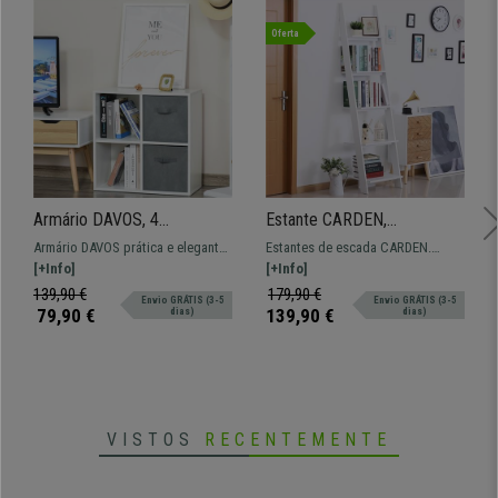
Oferta
Armário DAVOS, 4
Estante CARDEN,
Compartimentos, 2 Gavetas
50x40x195cm, Design
Armário DAVOS prática e elegante
Estantes de escada CARDEN.
Extraíveis, 61,5x30x61,5cm,
Moderno, Em Madeira, Cor
composta por 4 compartimentos e
[+Info]
Estrutura sólida com cinco
[+Info]
Madeira, Branco
Branco
2 gavetas extraíveis.
prateleiras e ampla capacidade de
139,90 €
179,90 €
Envio GRÁTIS (3-5
Envio GRÁTIS (3-5
armazenamento.
79,90 €
139,90 €
dias)
dias)
VISTOS
RECENTEMENTE