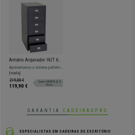
Armário Arquivador HUT 6
GAVETAS, 69x28x44 cm,
Apresentamos o sistema perfeito
Em Aço, Cor Cinzento
para o seu escritório: modelo HUT
[+Info]
6. Arquivadores em aço,
219,00 €
Envio GRÁTIS (3-5
disponíveis em várias cores
119,90 €
dias)
GARANTIA
CADEIRASPRO
ESPECIALISTAS EM CADEIRAS DE ESCRITÓRIO