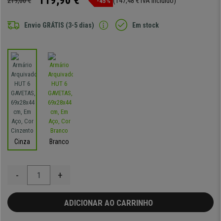
119,90 €
219,00 €
(147,48 € IVA incluído)
-45%
Envio GRÁTIS (3-5 dias)
Em stock
Cinza
Branco
-
+
ADICIONAR AO CARRINHO