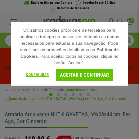
Envio grátis na sua Compra
Devolução até 30 dias
Garantia de três anos
0
Utilizamos cookies próprios e de terceiros para
analisar o tráfego no nosso site, obtendo os dados
necessários para estudar a sua navegação. Pode
obter mais informações detalhadas na
Política de
Cookies
. Para aceitar todos os cookies, clique no
botão "Aceitar".
Começam os Saldos de Verão em Cadeiraspro! Descontos 
ACEITAR E CONTINUAR
Exclusivos por Tempo Limitado - 
Ver Promoção
 -
CONFIGURAR
cadeiraspro
Mobiliário de Escritório
Armários escritório
Armário Arquivador HUT 6 GAVETAS, 69x28x44 cm, Em
Aço, Cor Cinzento