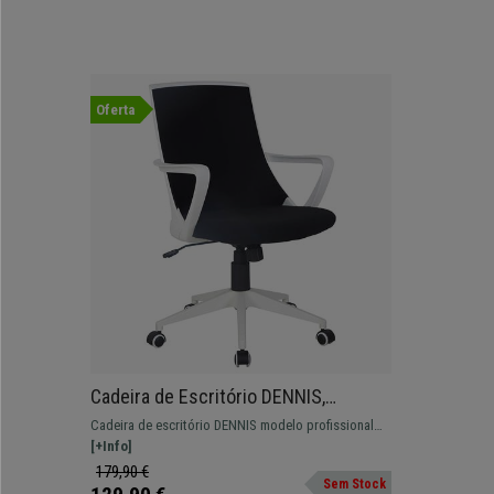
Oferta
Cadeira de Escritório DENNIS,
Acolchoado, Design Moderno, Base
Cadeira de escritório DENNIS modelo profissional
Branca, Cor Preto
com design distinto. Dê um toque diferente ao seu
[+Info]
escritório sem perder conforto.
179,90 €
Sem Stock