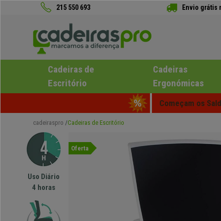
215 550 693
Envio grátis
Cadeiras de
Cadeiras
Escritório
Ergonómicas
Começam os Saldo
cadeiraspro
Cadeiras de Escritório
Oferta
Uso Diário
4 horas