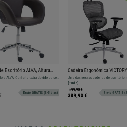
de Escritório ALVA, Altura
Cadeira Ergonómica VICTORY
l, Estrutura Metálica, em Pele
Máxima Comodidade, Ajuste
elo ALVA. Conforto extra devido ao seu
Uma das nossas cadeiras de escritório 
tanho
Avançados, Uso de 8H, Cinza
olchoado. Altura ajustável e estructura
ergonómicas - apoia braços e assento re
[+Info]
mecanismo de reclinação com apoio lom
599,90 €
Envio GRÁTIS (3-5 dias)
Envio GRÁTIS (2
€
389,90 €