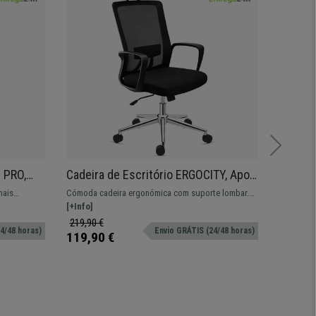
 PRO,
Cadeira de Escritório ERGOCITY, Apoia
Cadeir
s
Cabeças, Mecanismo de Balanço,
Único,
mais
Cómoda cadeira ergonómica com suporte lombar.
Cadeira e
Comodidade, Em Preto
Preto
gulável,
Fabricada com materiais resistentes e de máxima
[+Info]
garantind
[+Info]
bar.
qualidade.
219,90 €
779,90 
4/48 horas)
Envio GRÁTIS (24/48 horas)
119,90 €
489,90