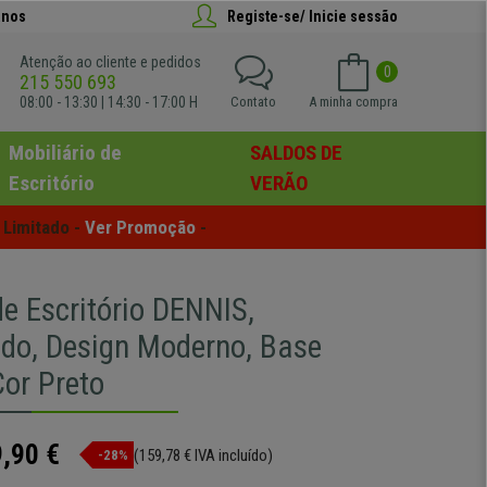
anos
Registe-se/ Inicie sessão
Atenção ao cliente e pedidos
0
215 550 693
08:00 - 13:30 | 14:30 - 17:00 H
Contato
A minha compra
Mobiliário de
SALDOS DE
Escritório
VERÃO
Limitado - 
Ver Promoção
 -
e Escritório DENNIS,
do, Design Moderno, Base
Cor Preto
,90 €
(159,78 € IVA incluído)
-28%