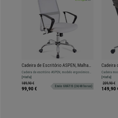
Cadeira de Escritório ASPEN, Malha
Cadeira 
Respirável, Assento Acolchoado e
ajustáve
Cadeira de escritório ASPEN, modelo ergonómico
Cadeira mod
Preço Incrível, Cor Branco
Cor Cas
com encosto em malha respirável, e assento com
[+Info]
formato e ac
[+Info]
grosso acolchoado.
resistente.
189,90 €
209,90 €
Envio GRÁTIS (24/48 horas)
99,90 €
149,90 