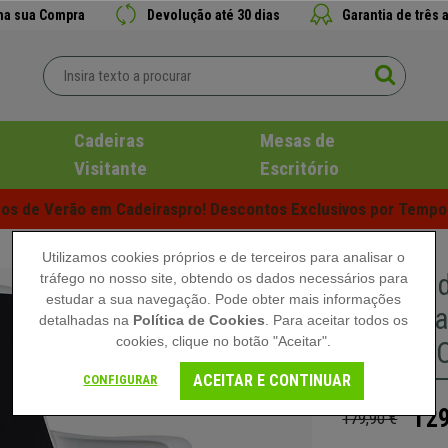
 na sua Compra
Devolução até 30 dias
Garantia de três 
Cadeiras
Mesas de
Visitante
Escritório
s de Verão em Cadeiraspro! Descontos Exclusivos por Tempo 
Utilizamos cookies próprios e de terceiros para analisar o
Cadeira d
tráfego no nosso site, obtendo os dados necessários para
estudar a sua navegação. Pode obter mais informações
Acolchoa
detalhadas na
Política de Cookies
. Para aceitar todos os
cookies, clique no botão "Aceitar".
Branca, 
ACEITAR E CONTINUAR
CONFIGURAR
129
179,90 €