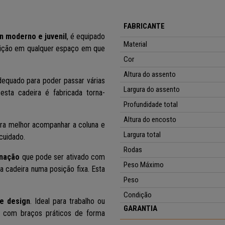
FABRICANTE
n moderno e juvenil
, é equipado
Material
eição em qualquer espaço em que
Cor
Altura do assento
dequado para poder passar várias
Largura do assento
esta cadeira é fabricada torna-
Profundidade total
Altura do encosto
ra melhor acompanhar a coluna e
Largura total
cuidado.
Rodas
inação
que
pode ser ativado com
Peso Máximo
a cadeira numa posição fixa.
Esta
Peso
Condição
 e design
.
Ideal para trabalho ou
GARANTIA
do com braços práticos de forma