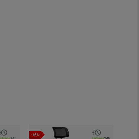
-45%
-37%