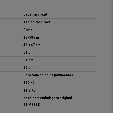
Cadeiraspro.pt
Tecido respirável
Preto
48-58 cm
48 x 47 cm
61 cm
61 cm
59 cm
Para todo o tipo de pavimentos
110 KG
11,8 KG
Novo com embalagem original
24 MESES