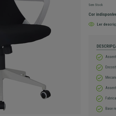
Sem Stock
Cor indisponív
Ler descriç
DESCRIPÇ
Assent
Encost
Mecani
Assent
Fabric
Base r