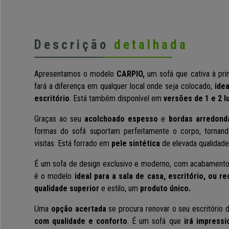
Descrição
detalhada
Apresentamos o modelo
CARPIO,
um sofá
que cativa à prim
fará a diferença em qualquer local onde seja colocado,
idea
escritório
.
Está também disponível em
versões de 1 e 2 l
Graças ao seu
acolchoado espesso
e
bordas arredond
formas do sofá suportam perfeitamente o corpo, tornand
visitas. Está forrado em
pele sintética
de elevada qualidade
É um sofa de design exclusivo e moderno, com acabamento
é o modelo
ideal para a sala de casa, escritório, ou r
qualidade superior
e estilo, um
produto único.
Uma
opção acertada
se procura renovar o seu escritório
com qualidade e conforto
. É um sofá que
irá impressi