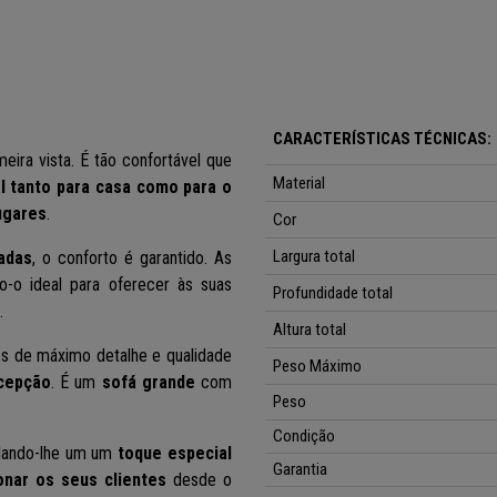
CARACTERÍSTICAS TÉCNICAS:
eira vista. É tão confortável q
ue
Material
l tanto para casa como para o
ugares
.
Cor
Largura total
adas
, o conforto é garantido. As
o-o ideal para oferecer às suas
Profundidade total
.
Altura total
s de máximo detalhe e qualidade
Peso Máximo
ecepção
. É um
sofá grande
com
Peso
Condição
 dando-lhe um um
toque especial
Garantia
onar os seus clientes
desde o