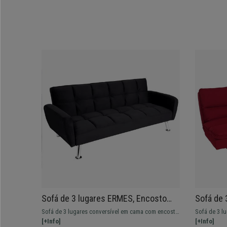
Sofá de 3 lugares ERMES, Encosto
Sofá de 
Rebatível, Conversível em Cama, em
Conversí
Sofá de 3 lugares conversível em cama com encosto
Sofá de 3 l
Tecido, cor Preto
Versátil
rebatível em tecido. Confortável e espesso.
[+Info]
rebatível em 
[+Info]