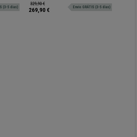
cómoda cama individual num instante.
329,90 €
599,90 
 (3-5 dias)
Envio GRÁTIS (3-5 dias)
269,90 €
459,90