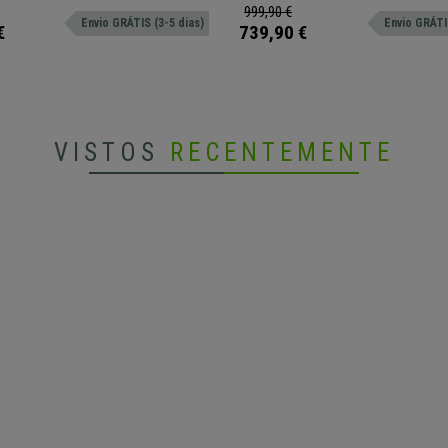
especial ao local em que seja colocado.
999,90 €
Envio GRÁTIS (3-5 dias)
Envio GRÁTIS
€
739,90 €
VISTOS
RECENTEMENTE