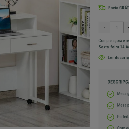
Envio GRÁT
-
Compre agora e re
Sexta-feira 14 
Ler descriç
DESCRIPÇ
Mesa g
Mesa p
Perfei
Com g