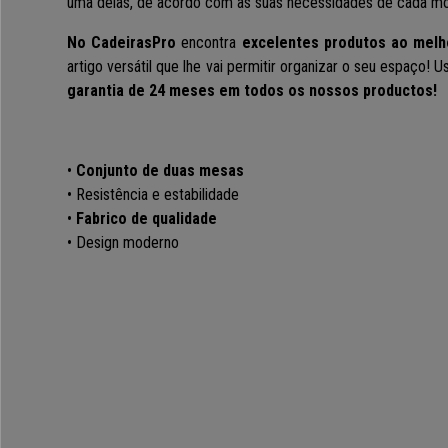
uma delas, de acordo com as suas necessidades de cada m
No CadeirasPro
encontra
excelentes produtos ao melh
artigo versátil que lhe vai permitir organizar o seu espaço! 
garantia de 24 meses em todos os nossos productos!
•
Conjunto de duas mesas
• Resistência e estabilidade
•
Fabrico de qualidade
• Design moderno