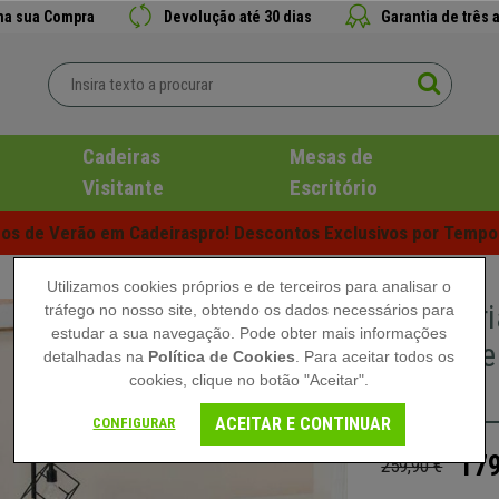
 na sua Compra
Devolução até 30 dias
Garantia de três 
Cadeiras
Mesas de
Visitante
Escritório
s de Verão em Cadeiraspro! Descontos Exclusivos por Tempo 
Utilizamos cookies próprios e de terceiros para analisar o
Secretár
tráfego no nosso site, obtendo os dados necessários para
estudar a sua navegação. Pode obter mais informações
Prática e
detalhadas na
Política de Cookies
. Para aceitar todos os
cookies, clique no botão "Aceitar".
Branco
ACEITAR E CONTINUAR
CONFIGURAR
179
259,90 €