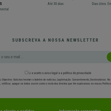
S
Até 30 dias
Dias úteis. E
nental
SUBSCREVA A NOSSA NEWSLETTER
Li e aceito o
aviso legal
e
a política de privacidade
; Objectivo: Solicitar/receber o boletim de notícias; Legitimação: Consentimento; Destinatários: N
r, retificar, apagar os datos assim como o resto dos direitos que lhe explicamos na nossa Política
o cliente e pedidos
Informação corporativa