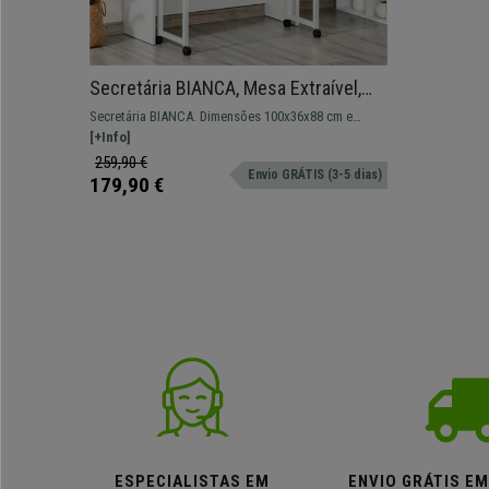
Secretária BIANCA, Mesa Extraível,
Prática e Versátil, Em Madeira, Cor
Secretária BIANCA. Dimensões 100x36x88 cm e
Branco
94x34x75 cm. Modelo de design simples que
[+Info]
combina perfeitamente a sua utilidade com o
259,90 €
Envio GRÁTIS (3-5 dias)
espaço envolvente.
179,90 €
ESPECIALISTAS EM
ENVIO GRÁTIS E