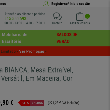
anos
Registe-se/ Inicie sessão
Atenção ao cliente e pedidos
0
215 550 693
08:00 - 13:30 | 14:30 - 17:00 H
Contato
A minha compra
Mobiliário de
SALDOS DE
Escritório
VERÃO
Limitado - 
Ver Promoção
 -
ia BIANCA, Mesa Extraível,
 Versátil, Em Madeira, Cor
,90 €
(221,28 € IVA incluído)
-31%
SALDOS