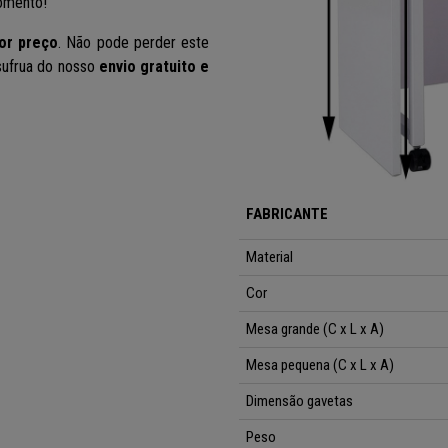
omento!
or preço
. Não pode perder este
Usufrua do nosso
envio gratuito e
FABRICANTE
Material
Cor
Mesa grande (C x L x A)
Mesa pequena
(C x L x A)
Dimensão gavetas
Peso