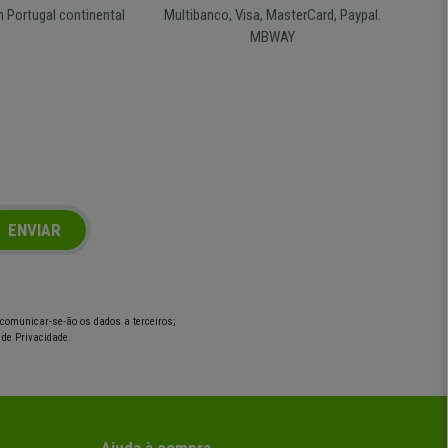
m Portugal continental
Multibanco, Visa, MasterCard, Paypal.
MBWAY
ENVIAR
o comunicar-se-ão os dados a terceiros;
 de Privacidade.
Ajuda à compra