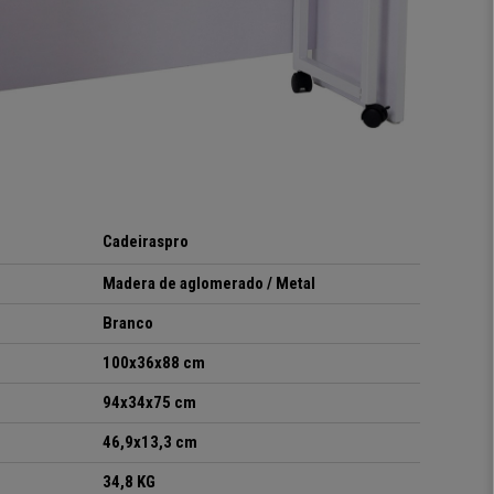
Cadeiraspro
Madera de aglomerado / Metal
Branco
100x36x88 cm
94x34x75 cm
46,9x13,3 cm
34,8 KG