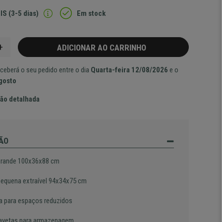
IS (3-5 dias)
Em stock
+
ADICIONAR AO CARRINHO
ceberá o seu pedido entre o dia
Quarta-feira 12/08/2026
e o
Agosto
ão detalhada
ÃO
rande 100x36x88 cm
equena extraível 94x34x75 cm
ta para espaços reduzidos
avetas para armazenagem