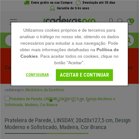
Envio grátis na sua Compra
Devolução até 30 dias
Garantia de três anos
0
Utilizamos cookies próprios e de terceiros para
analisar o tráfego no nosso site, obtendo os dados
necessários para estudar a sua navegação. Pode
obter mais informações detalhadas na
Política de
Cookies
. Para aceitar todos os cookies, clique no
botão "Aceitar".
Começam os Saldos de Verão em Cadeiraspro! Descontos 
ACEITAR E CONTINUAR
Exclusivos por Tempo Limitado - 
Ver Promoção
 -
CONFIGURAR
cadeiraspro
Mobiliário de Escritório
Prateleira de Parede, LINSDAY, 20x20x127,5 cm, Design
Moderno e Sofisticado, Madeira, Cor Branca