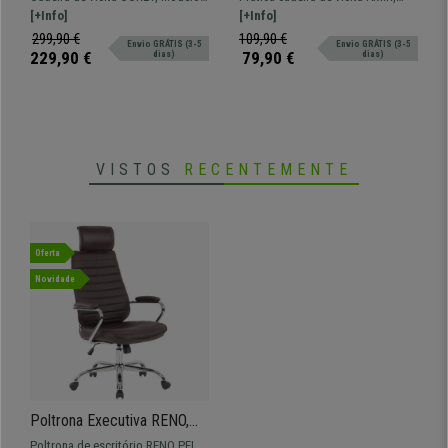
Design Moderno, em
Empilhável, Cor Branco
giratório em tecido
[+Info]
espetacular design, disponível em
[+Info]
Tecido, cor Creme
várias cores.
299,90 €
109,90 €
Envio GRÁTIS (3-5
Envio GRÁTIS (3-5
229,90 €
79,90 €
dias)
dias)
VISTOS
RECENTEMENTE
Oferta
Novidade
Poltrona Executiva RENO,
Pele Verdadeira, Estrutura
Poltrona de escritório RENO PELE