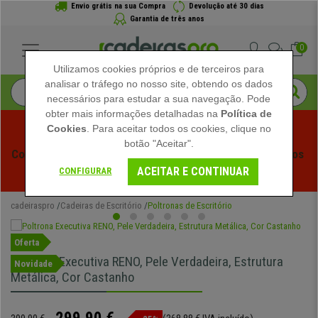
Envio grátis na sua Compra
Devolução até 30 dias
Garantia de três anos
0
Utilizamos cookies próprios e de terceiros para
analisar o tráfego no nosso site, obtendo os dados
necessários para estudar a sua navegação. Pode
obter mais informações detalhadas na
Política de
Cookies
. Para aceitar todos os cookies, clique no
botão "Aceitar".
Começam os Saldos de Verão em Cadeiraspro! Descontos 
ACEITAR E CONTINUAR
Exclusivos por Tempo Limitado - 
Ver Promoção
 -
CONFIGURAR
cadeiraspro
Cadeiras de Escritório
Poltronas de Escritório
Oferta
Poltrona Executiva RENO, Pele Verdadeira, Estrutura
Novidade
Metálica, Cor Castanho