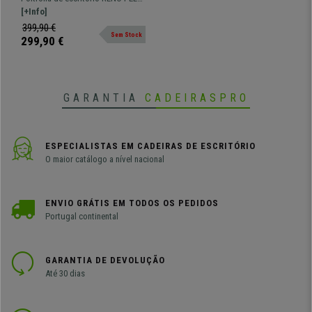
Metálica, Cor Castanho
VERDADEIRA. Estrutura metálica,
[+Info]
com assento e encosto
399,90 €
Sem Stock
acolchoados.
299,90 €
GARANTIA
CADEIRASPRO
ESPECIALISTAS EM CADEIRAS DE ESCRITÓRIO
O maior catálogo a nível nacional
ENVIO GRÁTIS EM TODOS OS PEDIDOS
Portugal continental
GARANTIA DE DEVOLUÇÃO
Até 30 dias