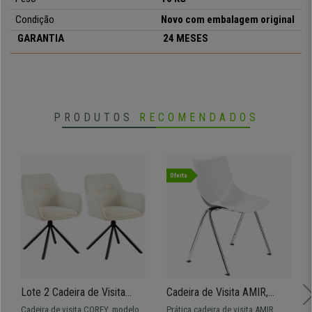
Condição
Novo com embalagem original
•
Mecanismo de balanço
GARANTIA
24 MESES
• Estrutura metálica
•
Apoia cabeças incluido
• Ajuste de altura Toplift
•
Apoia braços metálicos
• Forrado em pele verdadeira
PRODUTOS
RECOMENDADOS
Oferta
Lote 2 Cadeira de Visita
Cadeira de Visita AMIR,
COREY, Modelo Giratório,
Confortável e Prática,
Cadeira de visita COREY, modelo
Prática cadeira de visita AMIR,