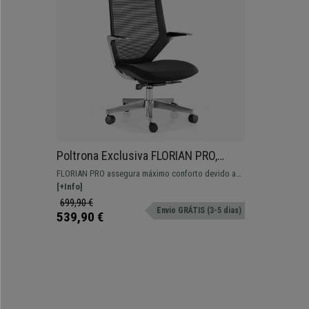
Poltrona Exclusiva FLORIAN PRO,
Braços em Alumínio, Máxima
FLORIAN PRO assegura máximo conforto devido ao
Ergonomia, Apoia Cabeças, Cor Preto
seu fabrico de qualidade. Disponível com e sem
[+Info]
apoia cabeças, 100% ergonómica.
699,90 €
Envio GRÁTIS (3-5 dias)
539,90 €