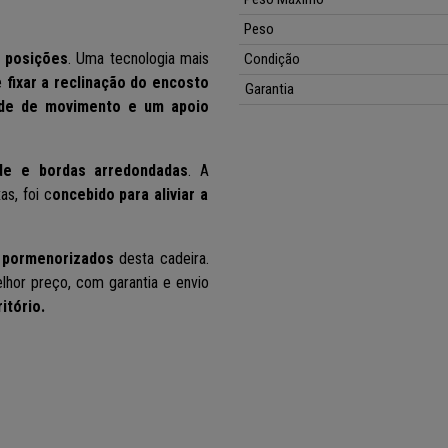
Peso
 posições
. Uma tecnologia mais
Condição
e
fixar a reclinação do encosto
Garantia
ade de movimento e um apoio
de e bordas arredondadas
. A
as,
foi c
oncebido para aliviar a
s pormenorizados
desta cadeira.
lhor preço
, com garantia e envio
itório.