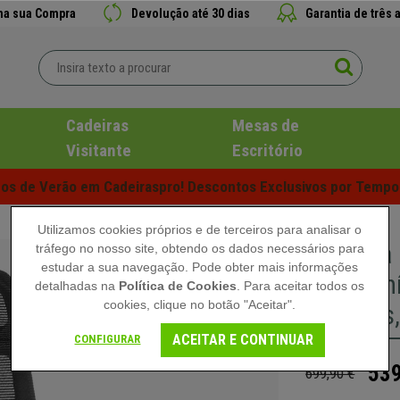
 na sua Compra
Devolução até 30 dias
Garantia de três 
Cadeiras
Mesas de
Visitante
Escritório
s de Verão em Cadeiraspro! Descontos Exclusivos por Tempo 
Utilizamos cookies próprios e de terceiros para analisar o
Poltrona
tráfego no nosso site, obtendo os dados necessários para
estudar a sua navegação. Pode obter mais informações
em Alumí
detalhadas na
Política de Cookies
. Para aceitar todos os
cookies, clique no botão "Aceitar".
Cabeças,
ACEITAR E CONTINUAR
CONFIGURAR
539
699,90 €