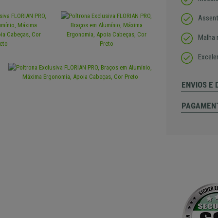
Assent
Malha r
Excele
ENVIOS E
PAGAMEN