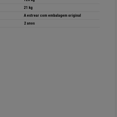
21 kg
A estrear com embalagem original
2 anos