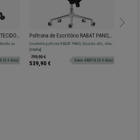
 TECIDO,
Poltrona de Escritório RABAT PANO,
Poltro
Encosto Alto, Mecanismo de Balanço,
Design
devido ao
Excelente poltrona RABAT PANO, Encosto alto, ideal
Modelo PR
Em Verde
Densid
aços
para escritório com avançadas funcionalidades.
[+Info]
acolchoam
[+Info]
799,90 €
559,90 
 (3-5 dias)
Envio GRÁTIS (3-5 dias)
539,90 €
399,90