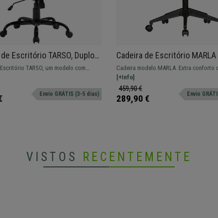
 de Escritório TARSO, Duplo
Cadeira de Escritório MARLA
o, Fabrico em Pele, Cor
Bom Acolchoado, Estrutura
 Escritório TARSO, um modelo com
Cadeira modelo MARLA. Extra conforto 
Resistente, Cor Preto
duplo e encosto alto com apoia
seu acolchoado. Modelo ideal para esp
[+Info]
egrado.
pequenos.
459,90 €
Envio GRÁTIS (3-5 dias)
Envio GRÁTIS
€
289,90 €
VISTOS
RECENTEMENTE