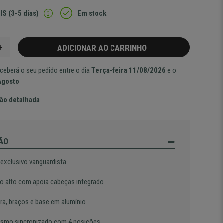
IS (3-5 dias)
Em stock
+
ADICIONAR AO CARRINHO
ceberá o seu pedido entre o dia
Terça-feira 11/08/2026
e o
Agosto
ão detalhada
ÃO
 exclusivo vanguardista
o alto com apoia cabeças integrado
ura, braços e base em alumínio
smo sincronizado com 4 posições