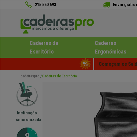
215 550 693
Envio grátis
Cadeiras de
Cadeiras
Escritório
Ergonómicas
Começam os Saldo
cadeiraspro
Cadeiras de Escritório
Inclinação
sincronizada