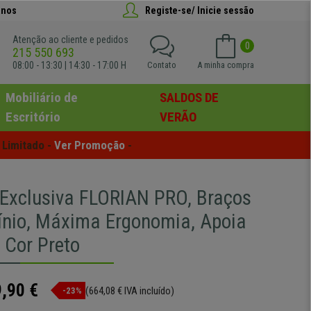
anos
Registe-se/ Inicie sessão
Atenção ao cliente e pedidos
0
215 550 693
08:00 - 13:30 | 14:30 - 17:00 H
Contato
A minha compra
Mobiliário de
SALDOS DE
Escritório
VERÃO
Limitado - 
Ver Promoção
 -
 Exclusiva FLORIAN PRO, Braços
nio, Máxima Ergonomia, Apoia
 Cor Preto
,90 €
(664,08 € IVA incluído)
-23%