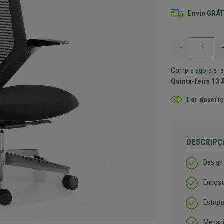
Envio GRÁT
-
Compre agora e re
Quinta-feira 13 
Ler descriç
DESCRIPÇ
Design
Encost
Estrut
Mecani