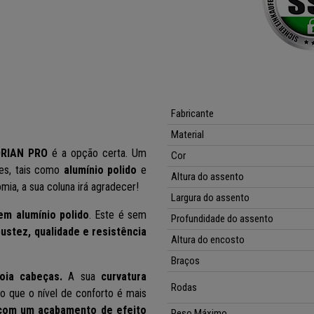
Fabricante
Material
ORIAN PRO
é a opção certa. Um
Cor
tes, tais como
alumínio polido
e
Altura do assento
ia, a sua coluna irá agradecer!
Largura do assento
em alumínio polido
. Este é sem
Profundidade do assento
ustez, qualidade e resistência
Altura do encosto
Braços
oia cabeças.
A sua
curvatura
Rodas
lo que o nível de conforto é mais
 com um acabamento de efeito
Peso Máximo