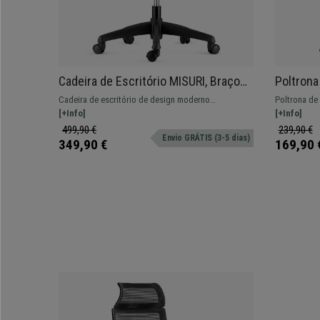
Cadeira de Escritório MISURI, Braços
Poltrona
Ajustáveis, em Malha Respirável, Cor
colchoad
Cadeira de escritório de design moderno
Poltrona de
Preto / Cinzento
Preto
confortável, forrado em malha respirável disponível
[+Info]
acolchoado 
[+Info]
em várias cores.
cabeças int
499,90 €
239,90 €
Envio GRÁTIS (3-5 dias)
349,90 €
169,90 