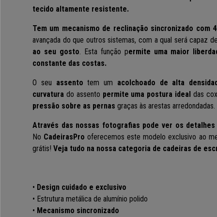
tecido altamente resistente.
Tem um mecanismo de reclinação sincronizado com 4
avançada do que outros sistemas, com a qual será capaz d
ao seu gosto
. Esta função p
ermite uma maior liberd
constante das costas.
O seu
assento
tem um
acolchoado de alta densida
curvatura
do assento
permite uma postura ideal
das cox
pressão sobre as pernas
graças às arestas arredondadas.
Através das nossas fotografias pode ver os detalhe
No
CadeirasPro
oferecemos este
modelo exclusivo ao
me
grátis
!
Veja tudo na nossa categoria de
cadeiras de escr
•
Design cuidado e exclusivo
•
Estrutura metálica de alumínio polido
•
Mecanismo sincronizado