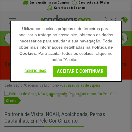
Envio grátis na sua Compra
Devolução até 30 dias
Garantia de três anos
0
Utilizamos cookies próprios e de terceiros para
analisar o tráfego no nosso site, obtendo os dados
necessários para estudar a sua navegação. Pode
obter mais informações detalhadas na
Política de
Cookies
. Para aceitar todos os cookies, clique no
botão "Aceitar".
Começam os Saldos de Verão em Cadeiraspro! Descontos 
ACEITAR E CONTINUAR
Exclusivos por Tempo Limitado - 
Ver Promoção
 -
CONFIGURAR
cadeiraspro
Cadeiras de Escritório
Cadeiras Salas de Espera
Oferta
Poltrona de Visita, NOAH, Acolchoada, Pernas
Castanhas, Em Pele Cor Cinzento