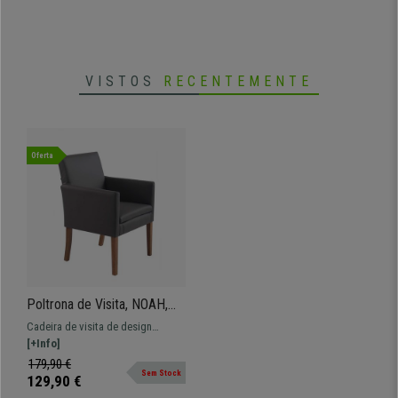
cores.
VISTOS
RECENTEMENTE
Oferta
Poltrona de Visita, NOAH,
Acolchoada, Pernas
Cadeira de visita de design
Castanhas, Em Pele Cor
moderno NOAH. Um modelo
[+Info]
Cinzento
único, perfeito para dar um toque
179,90 €
Sem Stock
de estilo ao escritório.
129,90 €