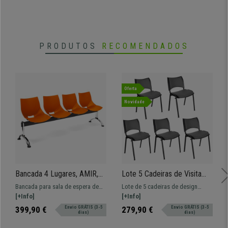
PRODUTOS
RECOMENDADOS
Oferta
Novidade
Bancada 4 Lugares, AMIR,
Lote 5 Cadeiras de Visita
Estructura Metálica, Em
ROMEL PELE, Prática e
Bancada para sala de espera de
Lote de 5 cadeiras de design
Plástico, Cor Laranja
Empilhável, Pernas Pretas,
208x50 cm com estructura
[+Info]
prático e versátil ROMEL.
[+Info]
Cinzento
metálica e assentos em plástico.
Confortável, resistente e com
399,90 €
Envio GRÁTIS (3-5
279,90 €
Envio GRÁTIS (3-5
dias)
dias)
Muito resistente, grande
design moderno.
comodidade. Disponível em várias