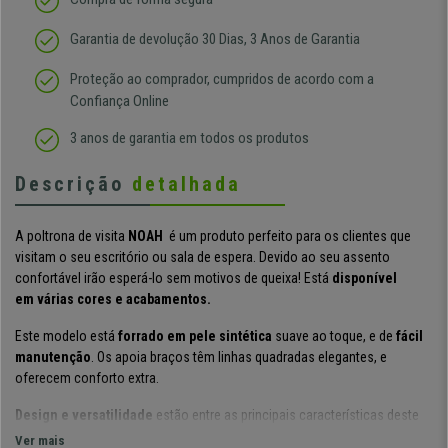
Garantia de devolução 30 Dias, 3 Anos de Garantia
Proteção ao comprador, cumpridos de acordo com a
Confiança Online
3 anos de garantia em todos os produtos
Descrição
detalhada
A poltrona de visita
NOAH
é um produto perfeito para os clientes que
visitam o seu escritório ou sala de espera. Devido ao seu assento
confortável irão esperá-lo sem motivos de queixa! E
stá
disponível
em
várias cores e acabamentos.
Este modelo está
forrado em pele sintética
suave ao toque, e de
fácil
manutenção
.
Os apoia braços t
êm linhas quadradas elegantes,
e
oferecem conforto extra.
Design e versatilidade
estão entre as principais características deste
modelo: Encaixa na perfeição n
uma sala de espera,
ou n
uma recepção
Ver mais