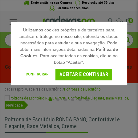
Envio grátis na sua Compra
Devolução até 30 dias
Garantia de três anos
0
Utilizamos cookies próprios e de terceiros para
analisar o tráfego no nosso site, obtendo os dados
necessários para estudar a sua navegação. Pode
obter mais informações detalhadas na
Política de
Cookies
. Para aceitar todos os cookies, clique no
botão "Aceitar".
Começam os Saldos de Verão em Cadeiraspro! Descontos 
ACEITAR E CONTINUAR
Exclusivos por Tempo Limitado - 
Ver Promoção
 -
CONFIGURAR
cadeiraspro
Cadeiras de Escritório
Poltronas de Escritório
Novidade
Poltrona de Escritório RONDA PANO, Confortável e
Elegante, Base Metálica, Creme