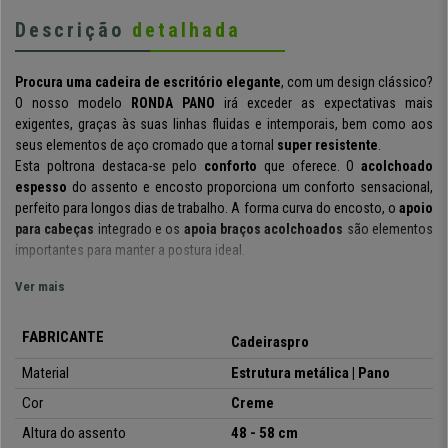
Descrição
detalhada
Procura uma cadeira de escritório elegante
, com um design clássico?
O nosso modelo
RONDA PANO
irá exceder as expectativas mais
exigentes, graças às suas linhas fluidas e intemporais, bem como aos
seus elementos de aço cromado que a tornal
super resistente
.
Esta poltrona destaca-se pelo
conforto
que oferece. O
acolchoado
espesso
do assento e encosto proporciona um conforto sensacional,
perfeito para longos dias de trabalho. A forma curva do encosto, o
apoio
para cabeças
integrado e os
apoia braços
acolchoados
são elementos
importantes para manter a postura ideal.
Inclui um
Ver mais
mecanismo de balanço ajustável em dureza ou
intensidade
. Uma maior liberdade de movimento e a possibilidade de
descansar de uma forma confortável e prática são as suas
vantagens
.
FABRICANTE
Cadeiraspro
A sua função de balanço pode ser activada ou desactivada, bloqueando
ou libertando a sua posição inicial.
Material
Estrutura metálica | Pano
Cor
Creme
Este modelo foi
fabricado utilizando os materiais mais resistentes,
uma vez que suporta até
170 kg.
É forrada
em pano de alta qualidade
Altura do assento
48 - 58 cm