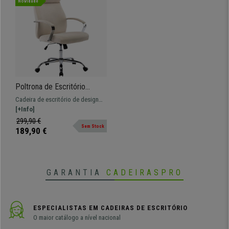
Novidade
Poltrona de Escritório
RONDA PANO, Confortável e
Cadeira de escritório de design
Elegante, Base Metálica,
elegante e de qualidade. Formato
[+Info]
Creme
ergonómico, para uso intensivo.
299,90 €
Sem Stock
189,90 €
GARANTIA
CADEIRASPRO
ESPECIALISTAS EM CADEIRAS DE ESCRITÓRIO
O maior catálogo a nível nacional