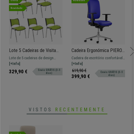
Oferta
Novidade
Novidade
Lote 5 Cadeiras de Visita
Cadeira Ergonómica PIERO,
ROMEL PELE, Prática e
Máxima Comodidade, Base
Lote de 5 cadeiras de design
Cadeira de escritório confortável
Empilhável, Pernas
Metálica, Pele Sintética,
prático e versátil ROMEL.
[+Info]
e ergonómica. Acolchoado de alta
[+Info]
Cromadas, Verde
Azul
Confortável, resistente e com
densidade, apoia cabeças e
619,90 €
329,90 €
Envio GRÁTIS (3-5
Envio GRÁTIS (3-5
dias)
design moderno.
braços ajustáveis.
399,90 €
dias)
VISTOS
RECENTEMENTE