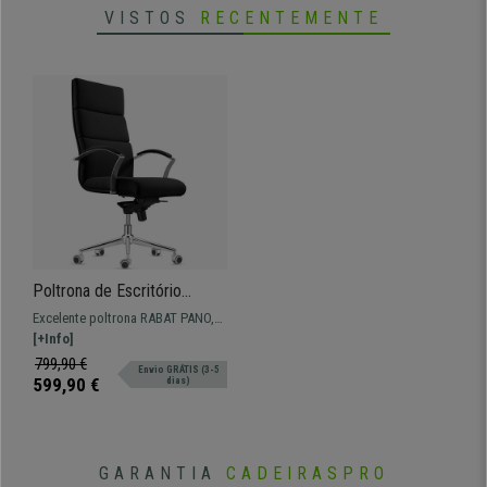
VISTOS
RECENTEMENTE
Poltrona de Escritório
RABAT PANO, Encosto Alto,
Excelente poltrona RABAT PANO,
Mecanismo de Balanço, Em
Encosto alto, ideal para escritório
[+Info]
Preto
com avançadas funcionalidades.
799,90 €
Envio GRÁTIS (3-5
599,90 €
dias)
GARANTIA
CADEIRASPRO