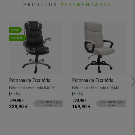
PRODUTOS
RECOMENDADOS
Oferta
Novidade
Poltrona de Escritório
Poltrona de Escritório
RANDY, Apoia Braços
COSMO PANO, Acolchoado
Poltrona de escritório RANDY,
Poltrona de Escritório COSMO
Dobráveis, Acolchoado
Confortável, Em Cor Cinza
duplo acolchoado e forrado em
[+Info]
PANO, uma poltrona com
[+Info]
Reforçado, Em Preto
Claro
pele sintética de fácil cuidado.
acolchoado confortável e encosto
299,90 €
220,90 €
Envio GRÁTIS (3-5
Envio GRÁTIS (3-5
com apoia cabeças integrado.
229,90 €
169,90 €
dias)
dias)