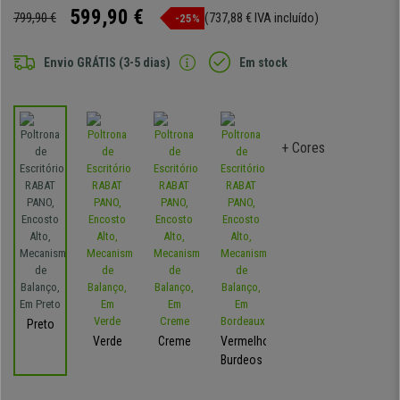
599,90 €
799,90 €
(737,88 € IVA incluído)
-25%
Envio GRÁTIS (3-5 dias)
Em stock
+ Cores
Preto
Verde
Creme
Vermelho-
Burdeos