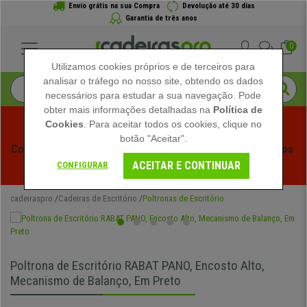
Envio grátis na sua Compra
Devolução até 30 dias
Garantia de três anos
0
Utilizamos cookies próprios e de terceiros para
analisar o tráfego no nosso site, obtendo os dados
necessários para estudar a sua navegação. Pode
obter mais informações detalhadas na
Política de
Cookies
. Para aceitar todos os cookies, clique no
botão "Aceitar".
Começam os Saldos de Verão em Cadeiraspro! Descontos 
ACEITAR E CONTINUAR
Exclusivos por Tempo Limitado - 
Ver Promoção
 -
CONFIGURAR
cadeiraspro
Cadeiras de Escritório
Poltronas de Escritório
Poltrona de Escritório RABAT PANO, Encosto Alto,
Mecanismo de Balanço, Em Preto