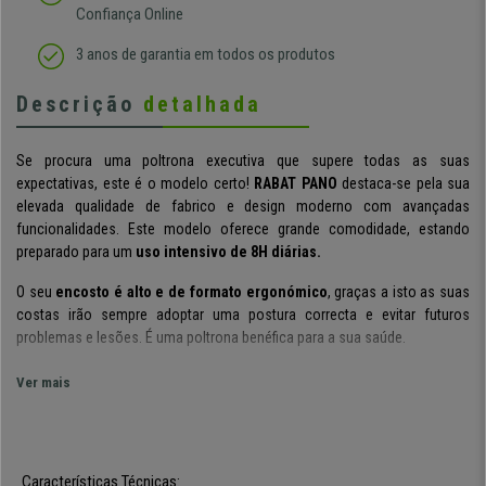
Confiança Online
3 anos de garantia em todos os produtos
Descrição
detalhada
Se procura uma poltrona executiva que supere todas as suas
expectativas, este é o modelo certo!
RABAT PANO
destaca-se pela sua
elevada qualidade de fabrico e design moderno com avançadas
funcionalidades. Este modelo oferece grande comodidade, estando
preparado para um
uso intensivo de 8H diárias.
O seu
encosto é alto e de formato ergonómico
, graças a isto as suas
costas irão sempre adoptar uma postura correcta e evitar futuros
problemas e lesões. É uma poltrona benéfica para a sua saúde.
Com a manivela direita poderá
ajustar a sua altura
. Pode
regular a
Ver mais
intensidade do balanço
com o auxílio de uma maçaneta que se
encontra debaixo do assento. É um modelo de
qualidade premium
que
irá fazer a diferença em qualquer lugar que o deseje inserir.
Características Técnicas:
Esta poltrona é
forrada em tecido de alta qualidade
. Material que