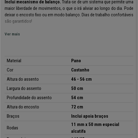
Inclui mecanismo de balanço
.
Trata-se de um sistema que permite uma
maior liberdade de movimentos, o que o irá aliviar ao longo do dia. Pode
deixar o
encosto fixo ou em modo balanço. Dias de trabalho confortáveis
são garantidos!
Esta cadeira oferece o máximo de conforto
graças às
formas
Ver mais
ergonómicas
estudadas
e acolchoado espesso no assento e no
encosto.
Possui um
apoia cabeças integrado
, um acessório de extrema
importância para um maior apoio.
Material
Pano
Está forrada em
pano
de
fácil manutenção e limpeza,
um material
Cor
Castanho
particularmente confortável, possui uma
estrutura resistente
que
assegura estabilidade para
máxima comodidade
durante um uso diário
Altura do assento
46 - 56 cm
intensivo.
Largura do assento
50 cm
A sua estructura e base em metal cromado
transmitem um toque de
Profundidade do assento
54 cm
estilo, e
garantem
resistência e estabilidade
.
Os
apoia braços
têm
Altura do encosto
72 cm
também
inserções de pele com almofadas suaves
,
para que possa
estar confortável quando necessitar de se apoiar sobre os mesmos.
Braços
Inclui apoia braços
11 mm x 50 mm especial
No CadeirasPro
pode comprar este modelo a um
preço acessível, com
Rodas
alcatifa
garantia de 24 meses e envio grátis!
Garantimos um serviço completo
para satisfazer as necessidades dos nossos clientes, confie em