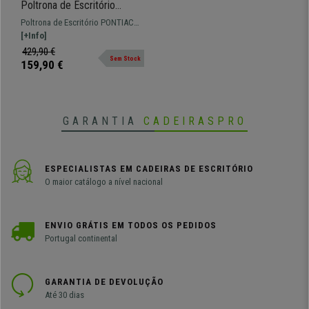
Poltrona de Escritório
PONTIAC PANO, Máxima
Poltrona de Escritório PONTIAC
Comodidade, Fabrico De
PANO, uma poltrona com
[+Info]
Qualidade, Cor Castanho
acolchoado confortável e encosto
429,90 €
Sem Stock
alto para maior conforto.
159,90 €
GARANTIA
CADEIRASPRO
ESPECIALISTAS EM CADEIRAS DE ESCRITÓRIO
O maior catálogo a nível nacional
ENVIO GRÁTIS EM TODOS OS PEDIDOS
Portugal continental
GARANTIA DE DEVOLUÇÃO
Até 30 dias