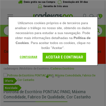
Envio grátis na sua Compra
Devolução até 30 dias
Garantia de três anos
0
Utilizamos cookies próprios e de terceiros para
analisar o tráfego no nosso site, obtendo os dados
necessários para estudar a sua navegação. Pode
obter mais informações detalhadas na
Política de
Cookies
. Para aceitar todos os cookies, clique no
botão "Aceitar".
Começam os Saldos de Verão em Cadeiraspro! Descontos 
ACEITAR E CONTINUAR
Exclusivos por Tempo Limitado - 
Ver Promoção
 -
CONFIGURAR
cadeiraspro
Mobiliário de Escritório
Cadeiras Escritório
Oferta
Novidade
Poltrona de Escritório PONTIAC PANO, Máxima
Comodidade, Fabrico De Qualidade, Cor Castanho