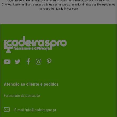
Legitimação: Consentimento; Destinatários: No comunicar-se-ão os dados a terceiros;
Direitos: Aceder, retificar, apagar os datos assim como o resto dos direitos que lhe explicamos
na nossa Política de Privacidade.
Atenção ao cliente e pedidos
Formulario de Contacto
E-mail:
info@cadeiraspro.pt