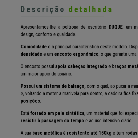
Descrição
detalhada
Apresentamos-lhe a poltrona de escritório
DUQUE
, um m
design, conforto e qualidade.
Comodidade
é a principal característica deste modelo. Di
densidade
e um
encosto ergonómico
, o que garante uma 
O encosto possui
apoia cabeças integrado
e
braços metá
um maior apoio do usuário.
Possui um sistema de balanço,
com o qual, ao puxar a man
e, voltando a meter a manivela para dentro, a cadeira fica fi
posições.
Está
forrado em pele sintética
, um material que foi espe
resistir à passagem do tempo
e ao uso intensivo diário.
A sua
base metálica
é
resistente até 150kg
e tem
rodas