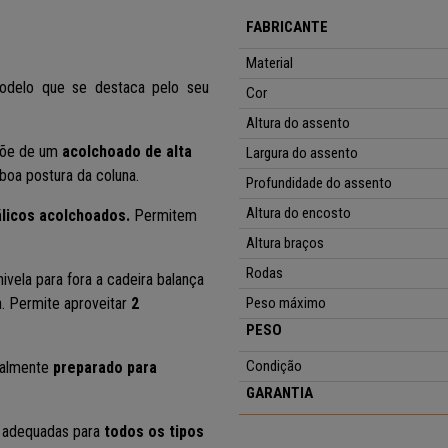
FABRICANTE
Material
odelo que se destaca pelo seu
Cor
Altura do assento
spõe de um
acolchoado de alta
Largura do assento
boa postura da coluna.
Profundidade do assento
Altura do encosto
licos acolchoados.
Permitem
Altura braços
Rodas
ivela para fora a cadeira balança
xa. Permite aproveitar
2
Peso máximo
PESO
Condição
cialmente
preparado para
GARANTIA
adequadas para
todos os tipos