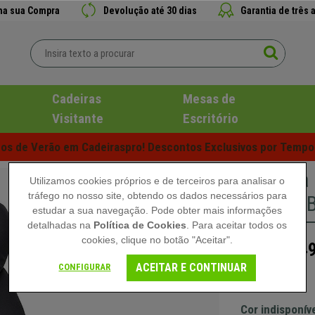
 na sua Compra
Devolução até 30 dias
Garantia de três 
Cadeiras
Mesas de
Visitante
Escritório
s de Verão em Cadeiraspro! Descontos Exclusivos por Tempo 
Poltrona
Utilizamos cookies próprios e de terceiros para analisar o
tráfego no nosso site, obtendo os dados necessários para
Grosso, B
estudar a sua navegação. Pode obter mais informações
detalhadas na
Política de Cookies
. Para aceitar todos os
cookies, clique no botão "Aceitar".
249
209,90 €
ACEITAR E CONTINUAR
CONFIGURAR
Sem Stock
Cor indisponív