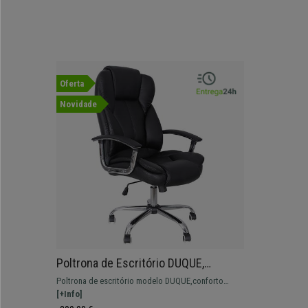
Oferta
Novidade
Poltrona de Escritório DUQUE,
Acolchoado Grosso, Base Metálica,
Poltrona de escritório modelo DUQUE,conforto
Pele, Cor Preto
incomparável. Fabricado com estructura de aço e
[+Info]
forrado em pele.