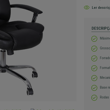
Ler descriç
DESCRIPÇ
Máxim
Grosso
Forrad
Forma
Mecani
Base r
Rodas 