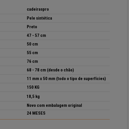
cadeiraspro
Pe
le sintética
Preto
47 - 57 cm
50 cm
55 cm
76 cm
68 - 78 cm (desde o chão)
11 mm x 50 mm (todo o tipo de superfícies)
1
5
0
KG
18,5 kg
Novo com embalagem original
24 MESES