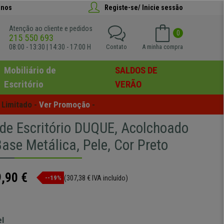
anos
Registe-se/ Inicie sessão
Atenção ao cliente e pedidos
0
215 550 693
08:00 - 13:30 | 14:30 - 17:00 H
Contato
A minha compra
Mobiliário de
SALDOS DE
Escritório
VERÃO
Limitado - 
Ver Promoção
 -
 de Escritório DUQUE, Acolchoado
ase Metálica, Pele, Cor Preto
,90 €
(307,38 € IVA incluído)
--19%
el