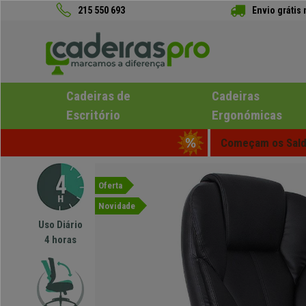
215 550 693
Envio grátis
Cadeiras de
Cadeiras
Escritório
Ergonómicas
Começam os Saldo
Oferta
Novidade
Uso Diário
4 horas