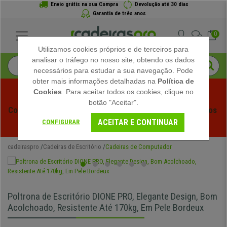
Envio grátis na sua Compra
Devolução até 30 dias
Garantia de três anos
0
Utilizamos cookies próprios e de terceiros para
analisar o tráfego no nosso site, obtendo os dados
necessários para estudar a sua navegação. Pode
obter mais informações detalhadas na
Política de
Cookies
. Para aceitar todos os cookies, clique no
botão "Aceitar".
Começam os Saldos de Verão em Cadeiraspro! Descontos 
ACEITAR E CONTINUAR
Exclusivos por Tempo Limitado - 
Ver Promoção
 -
CONFIGURAR
cadeiraspro
Cadeiras de Escritório
Cadeiras de Computador
Poltrona de Escritório DIONE PRO, Elegante Design, Bom
Acolchoado, Resistente Até 170kg, Em Pele Bordeux