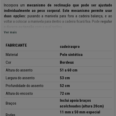
Incorpora um
mecanismo de reclinação que pode ser ajustado
individualmente ao peso corporal.
Este mecanismo permite usar
duas opções:
puxando a manivela para fora a cadeira balança, e ao
voltar a colocar a manivela para dentro a cadeira ficará fixa. Pode
regular
a dureza ou tensão
com a qual reclina.
Ver mais
Destaca-se pelo seu conforto, com um
acolchoado particularmente
espesso e agradável.
É uma cadeira com resistência reforçada
até
FABRICANTE
cadeiraspro
210kg.
Material
Pele
sintética
O assento é muito confortável e amplo
, com design ergonómico para
Cor
Bordeux
favorecer uma postura correta e evitar futuros problemas de costas. O
acolchoado possui uma
espessura de 12 cm.
Uma característica que
Altura do assento
51 a 60 cm
proporciona um conforto absoluto que faz total diferença.
Largura do assento
53
cm
Este modelo é feito especificamente para ser usado por longos períodos
Profundidade do assento
52
cm
de tempo, sendo adequado para
uso de 8 horas diárias.
A base
Altura do encosto
72
cm
incorpora
rodas reforçadas
que estão adequadas para pisos rígidos,
evitando riscos ou marcas.
Inclui apoia braços
Braços
acolchoados (altura 20cm)
No cadeiraspro.pt
,
oferecemos-lhe este modelo exclusivo a um
11 mm x 50 mm especial
preço imbatível
e com entrega gratuita à sua porta. Não perca a sua
Rodas