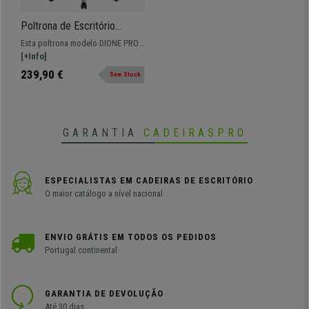
Poltrona de Escritório
DIONE PRO, Elegante
Esta poltrona modelo DIONE PRO
Design, Bom Acolchoado,
é a poltrona de escritório perfeita.
[+Info]
Resistente Até 170kg, Em
Muito confortável com
239,90 €
Sem Stock
Pele Bordeux
acolchoado de até 12cm,
resistente até 170 kg. Um modelo
completo em extras para o melhor
conforto.
GARANTIA
CADEIRASPRO
ESPECIALISTAS EM CADEIRAS DE ESCRITÓRIO
O maior catálogo a nível nacional
ENVIO GRÁTIS EM TODOS OS PEDIDOS
Portugal continental
GARANTIA DE DEVOLUÇÃO
Até 30 dias