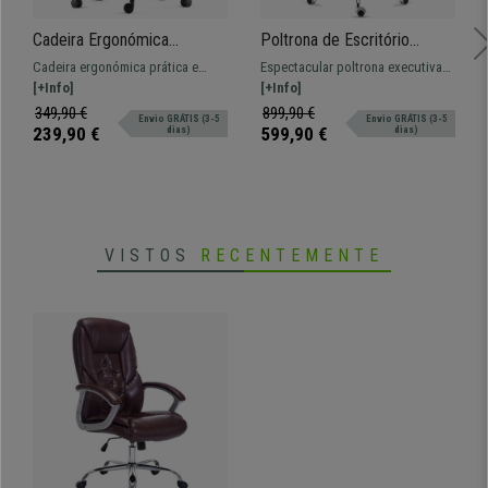
Cadeira Ergonómica
Poltrona de Escritório
INDIANA, em Pano, Creme,
CANCÚN, Encosto Alto,
Cadeira ergonómica prática e
Espectacular poltrona executiva
com Braços Ajustáveis
Mecanismo de Reclinação,
funcional, confortável com
[+Info]
com mecanismo de reclinação.
[+Info]
Em Pele, Vermelho
almofadado espesso. Modelo
Design moderno e conforto ao
349,90 €
899,90 €
Envio GRÁTIS (3-5
Envio GRÁTIS (3-5
forrado em tecido de qualidade.
melhor preço.
239,90 €
599,90 €
dias)
dias)
VISTOS
RECENTEMENTE