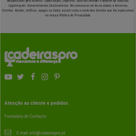
Responsável pelo ficheiro: Cadeiraspro; Objectivo: Solicitar/receber o boletim de notícias;
Legitimação: Consentimento; Destinatários: No comunicar-se-ão os dados a terceiros;
Direitos: Aceder, retificar, apagar os datos assim como o resto dos direitos que lhe explicamos
na nossa Política de Privacidade.
Atenção ao cliente e pedidos
Formulario de Contacto
E-mail:
info@cadeiraspro.pt