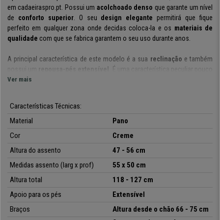
em cadaeiraspro.pt. Possui um
acolchoado denso
que garante um nível
de
conforto superior
. O seu
design elegante
permitirá que fique
perfeito em qualquer zona onde decidas coloca-la e os
materiais de
qualidade
com que se fabrica garantem o seu uso durante anos.
A principal característica de este modelo é a sua
reclinação
e também
possui um
repousa-pés extensível
. É uma característica peculiar pouco
habitual em poltronas de escritório que oferece todo um plus de
Ver mais
conforto. O seu
acolchoado denso
assegura um conforto excecional.
Características Técnicas:
Além disso, o seu mecanismo de reclinação garante uma maior
Material
Pano
liberdade de movimentos e flexibilidade, oferecendo a
possibilidade de
coloca-lo em diferentes posições
. Os seus
repousa-braços
Cor
Creme
acolchoados
aportam um cómodo ponto de apoio e graças ao seu
Altura do assento
47 - 56 cm
repousa-pés extensível, poderás ter os teus pés em alto e estar
praticamente deitado. Tudo isto faz com que seja uma poltrona perfeita
Medidas assento (larg x prof)
55 x 50 cm
para o uso laboral, como para relaxar.
Altura total
118 - 127 cm
Este modelo foi
fabricado com materiais de qualidade
. O seu
Apoio para os pés
Extensível
estofado pode ser em pele sintética de alta qualidade
e fácil
Braços
Altura desde o chão 66 - 75 cm
manutenção e cuidado,
o de pano
, é um material transpirável e agradável