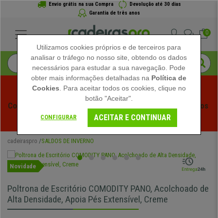
Envio grátis na sua Compra
Devolução até 30 dias
Garantia de três anos
0
Utilizamos cookies próprios e de terceiros para
analisar o tráfego no nosso site, obtendo os dados
necessários para estudar a sua navegação. Pode
obter mais informações detalhadas na
Política de
Cookies
. Para aceitar todos os cookies, clique no
botão "Aceitar".
Começam os Saldos de Verão em Cadeiraspro! Descontos 
ACEITAR E CONTINUAR
Exclusivos por Tempo Limitado - 
Ver Promoção
 -
CONFIGURAR
cadeiraspro
SALDOS DE INVERNO
Novidade
Poltrona de Escritório COMODITY PANO, Acolchoado de
Alta Densidade, Apoia Pés Extensível, Creme