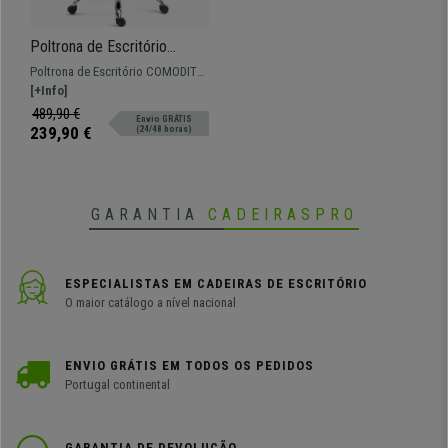
Poltrona de Escritório
COMODITY PANO,
Poltrona de Escritório COMODITY.
Acolchoado de Alta
Reclinável e com apoia pés
[+Info]
Densidade, Apoia Pés
extensível, é a poltrona ideal para
489,90 €
Envio GRÁTIS
Extensível, Creme
quem busca qualidade e máximo
239,90 €
(24/48 horas)
conforto
GARANTIA
CADEIRASPRO
ESPECIALISTAS EM CADEIRAS DE ESCRITÓRIO
O maior catálogo a nível nacional
ENVIO GRÁTIS EM TODOS OS PEDIDOS
Portugal continental
GARANTIA DE DEVOLUÇÃO