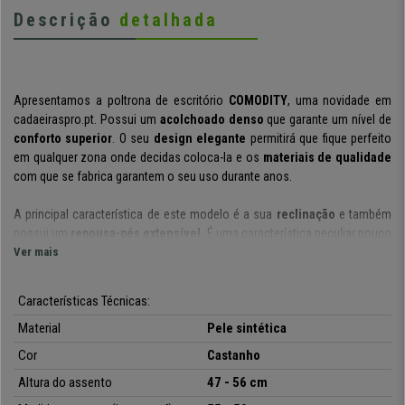
Descrição
detalhada
Apresentamos a poltrona de escritório
COMODITY
, uma novidade em
cadaeiraspro.pt. Possui um
acolchoado denso
que garante um nível de
conforto superior
. O seu
design elegante
permitirá que fique perfeito
em qualquer zona onde decidas coloca-la e os
materiais de qualidade
com que se fabrica garantem o seu uso durante anos.
A principal característica de este modelo é a sua
reclinação
e também
possui um
repousa-pés extensível
. É uma característica peculiar pouco
habitual em poltronas de escritório que oferece todo um plus de
Ver mais
conforto. O seu
acolchoado denso
assegura um conforto excecional.
Características Técnicas:
Além disso, o seu mecanismo de reclinação garante uma maior
Material
Pele sintética
liberdade de movimentos e flexibilidade, oferecendo a
possibilidade de
coloca-lo em diferentes posições
. Os seus
repousa-braços
Cor
Castanho
acolchoados
aportam um cómodo ponto de apoio e graças ao seu
Altura do assento
47 - 56 cm
repousa-pés extensível, poderás ter os teus pés em alto e estar
praticamente deitado. Tudo isto faz com que seja uma poltrona perfeita