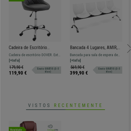
• Estofado em pele sintética ou pano
•
Design com formas ergonómicas
• Acolchoado denso e cómodo
•
Base metálica muito estável e resistent
Cadeira de Escritório
Bancada 4 Lugares, AMIR,
DOVER, Design Moderno e
Estructura Metálica, Em
Cadeira de escritório DOVER. Extra
Bancada para sala de espera de
Elegante, Estrutura Metálica,
Plástico, Cor Branco
conforto devido ao seu assento
[+Info]
208x50 cm com estructura
[+Info]
em Pele, cor Cinzento
acolchoados.
metálica e assentos em plástico.
179,90 €
569,90 €
Envio GRÁTIS (3-5
Envio GRÁTIS (3-5
Muito resistente, grande
119,90 €
399,90 €
dias)
dias)
comodidade. Disponível em várias
cores.
VISTOS
RECENTEMENTE
Novidade