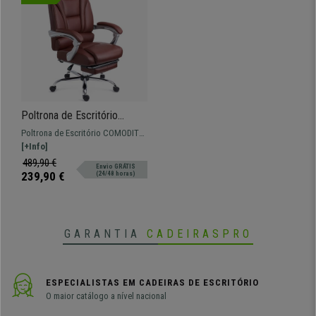
Poltrona de Escritório
COMODITY, Acolchoado de
Poltrona de Escritório COMODITY.
Alta Densidade, Apoia Pés
Reclinável e com apoia pés
[+Info]
Extensível, em Pele
extensível, é a poltrona ideal para
489,90 €
Envio GRÁTIS
Castanha
quem busca qualidade e máximo
239,90 €
(24/48 horas)
conforto
GARANTIA
CADEIRASPRO
ESPECIALISTAS EM CADEIRAS DE ESCRITÓRIO
O maior catálogo a nível nacional