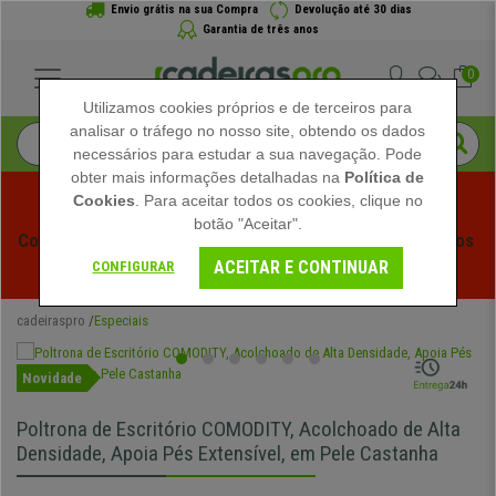
Envio grátis na sua Compra
Devolução até 30 dias
Garantia de três anos
0
Utilizamos cookies próprios e de terceiros para
analisar o tráfego no nosso site, obtendo os dados
necessários para estudar a sua navegação. Pode
obter mais informações detalhadas na
Política de
Cookies
. Para aceitar todos os cookies, clique no
botão "Aceitar".
Começam os Saldos de Verão em Cadeiraspro! Descontos 
ACEITAR E CONTINUAR
Exclusivos por Tempo Limitado - 
Ver Promoção
 -
CONFIGURAR
cadeiraspro
Especiais
Novidade
Poltrona de Escritório COMODITY, Acolchoado de Alta
Densidade, Apoia Pés Extensível, em Pele Castanha