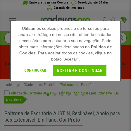
Envio grátis na sua Compra
Devolução até 30 dias
Garantia de três anos
0
Utilizamos cookies próprios e de terceiros para
analisar o tráfego no nosso site, obtendo os dados
necessários para estudar a sua navegação. Pode
obter mais informações detalhadas na
Política de
Cookies
. Para aceitar todos os cookies, clique no
botão "Aceitar".
Começam os Saldos de Verão em Cadeiraspro! Descontos 
ACEITAR E CONTINUAR
Exclusivos por Tempo Limitado - 
Ver Promoção
 -
CONFIGURAR
cadeiraspro
Cadeiras de Escritório
Poltronas de Escritório
Novidade
Poltrona de Escritório AUSTIN, Reclinável, Apoio para
pés Extensível, Em Pano, Cor Preto