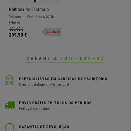
Poltrona de Escritório
AUSTIN, Reclinável, Apoio
Poltrona de Escritório AUSTIN.
para pés Extensível, Em
Reclinável e com apoio para os
[+Info]
Pano, Cor Preto
pés extensível, disponível em
389,90 €
Sem Stock
várias cores.
299,90 €
GARANTIA
CADEIRASPRO
ESPECIALISTAS EM CADEIRAS DE ESCRITÓRIO
O maior catálogo a nível nacional
ENVIO GRÁTIS EM TODOS OS PEDIDOS
Portugal continental
GARANTIA DE DEVOLUÇÃO