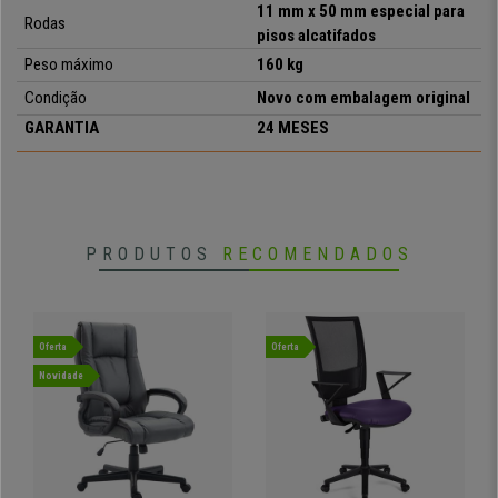
11 mm x 50 mm especial para
Rodas
pisos alcatifados
•
Design exclusivo
Peso máximo
160 kg
• Mecanismo de reclinação
Condição
Novo com embalagem original
•
Apoio para os pés extensível
• Formato ergonómico
GARANTIA
24 MESES
•
Estructura metálica resistente
PRODUTOS
RECOMENDADOS
Oferta
Oferta
Novidade