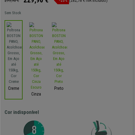
229,90 €
299,90 €
(282,78 € IVA incluído)
-23%
Sem Stock
Creme
Preto
Cinza
Cor indisponível