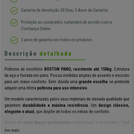
Garantia de devolução 30 Dias, 3 Anos de Garantia
Proteção ao comprador, cumpridos de acordo com a
Confiança Online
3 anos de garantia em todos os produtos
Descrição
detalhada
Poltrona de escritório
BOSTON PANO, resistente até 150kg.
Estrutura
de aço e forrada em pano. Possui medidas amplas de assento e encosto
para um maior conforto.
Sem dúvida uma
grande escolha
se pretende
adquirir uma ótima
poltrona para uso intensivo
.
Um modelo caracterizado pelos seus materiais de elevada qualidade que
garantem
durabilidade e máxima resistência.
Um
design clássico,
elegante e atual,
que dispõe de todos os extras de conforto.
Dispõe de
apoia braços acolchoados
confortáveis e resistentes
.
Está
fabricado para ser usado por largos períodos de tempo, estando
apto
Ver mais