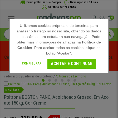
Envio grátis na sua Compra
Devolução até 30 dias
Garantia de três anos
0
Utilizamos cookies próprios e de terceiros para
analisar o tráfego no nosso site, obtendo os dados
necessários para estudar a sua navegação. Pode
obter mais informações detalhadas na
Política de
Cookies
. Para aceitar todos os cookies, clique no
botão "Aceitar".
Começam os Saldos de Verão em Cadeiraspro! Descontos 
ACEITAR E CONTINUAR
Exclusivos por Tempo Limitado - 
Ver Promoção
 -
CONFIGURAR
cadeiraspro
Cadeiras de Escritório
Poltronas de Escritório
Novidade
Poltrona BOSTON PANO, Acolchoado Grosso, Em Aço
até 150kg, Cor Creme