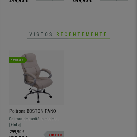
249,90 €
699,90 €
VISTOS
RECENTEMENTE
Novidade
Poltrona BOSTON PANO,
Acolchoado Grosso, Em Aço
Poltrona de escritório modelo
até 150kg, Cor Creme
BOSTON PANO Resistente até 150
[+Info]
kg! Fabricado em aço e forrado
299,90 €
Sem Stock
em pano.