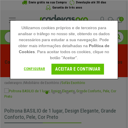
Envio grátis na sua Compra
Devolução até 30 dias
Garantia de três anos
0
Utilizamos cookies próprios e de terceiros para
analisar o tráfego no nosso site, obtendo os dados
necessários para estudar a sua navegação. Pode
obter mais informações detalhadas na
Política de
Cookies
. Para aceitar todos os cookies, clique no
botão "Aceitar".
Começam os Saldos de Verão em Cadeiraspro! Descontos 
ACEITAR E CONTINUAR
Exclusivos por Tempo Limitado - 
Ver Promoção
 -
CONFIGURAR
cadeiraspro
Mobiliário de Escritório
Sofás Escritório
Poltrona BASILIO de 1 lugar, Design Elegante, Grande
Conforto, Pele, Cor Preto