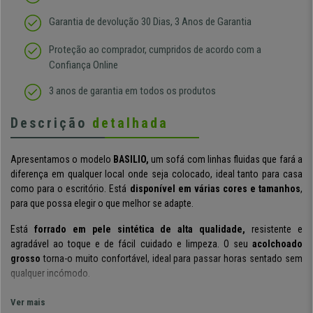
Garantia de devolução 30 Dias, 3 Anos de Garantia
Proteção ao comprador, cumpridos de acordo com a
Confiança Online
3 anos de garantia em todos os produtos
Descrição
detalhada
Apresentamos o modelo
BASILIO,
um sofá com linhas fluidas que fará a
diferença em qualquer local onde seja colocado, ideal tanto para casa
como para o escritório. Está
disponível em várias cores e tamanhos
,
para que possa elegir o que melhor se adapte.
Está
forrado em pele sintética de alta qualidade,
resistente e
agradável ao toque e de fácil cuidado e limpeza. O seu
acolchoado
grosso
torna-o muito confortável, ideal para passar horas sentado sem
qualquer incómodo.
É um sofa de design exclusivo e moderno, com acabamentos de máximo
Ver mais