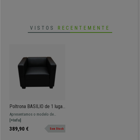
VISTOS
RECENTEMENTE
Poltrona BASILIO de 1 lugar,
Design Elegante, Grande
Apresentamos o modelo de
Conforto, Pele, Cor Preto
poltrona BASILIO. O seu design
[+Info]
exclusivo traz um toque de
389,90 €
Sem Stock
distinção especial ao local em que
seja colocado.