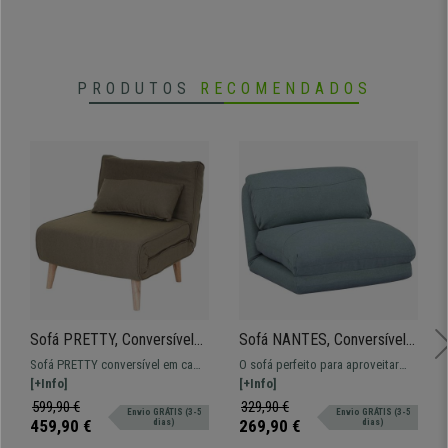
PRODUTOS
RECOMENDADOS
Sofá PRETTY, Conversível
Sofá NANTES, Conversível
em Cama, Acolchoamento
em cama, Cómodo e
Sofá PRETTY conversível em cama
O sofá perfeito para aproveitar
Espesso, em Tecido, cor
Versátil, em Cinza azulado
com encosto reclinável.
[+Info]
qualquer espaço: funcional e
[+Info]
Verde
Confortável e espesso.
versátil já que se transforma em
599,90 €
329,90 €
Envio GRÁTIS (3-5
Envio GRÁTIS (3-5
uma cómoda cama individual num
459,90 €
269,90 €
dias)
dias)
instante.