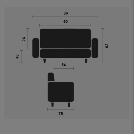
detalhe e qualidade é o modelo
ideal para a sala de casa, escritório,
ou recepção
. É um
sofá grande
com
qualidade superior
e estilo, um
produto único.
Uma
opção acertada
se procura renovar o seu escritório dando-lhe um
um
toque especial com qualidade e conforto
. É um sofá que
irá
impressionar os seus clientes
desde o primeiro momento, algo muito
importante e a ter em conta de acordo com o local que o deseje inserir.
No CadeirasPro oferecemos
a melhor qualidade a um preço imbatível,
aproveite esta oportunidade!
Oferecemos-lhe o melhor serviço do
mercado, não pense duas vezes e adquira um producto DE maneira fácil
e rápida.
•
Design elegante
• Forrado em pele sintética
•
Fácil cuidado e limpeza
• Fabrico de qualidade
•
Almofadas laterais