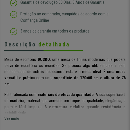
Garantia de devolução 30 Dias, 3 Anos de Garantia
Proteção ao comprador, cumpridos de acordo com a
Confiança Online
3 anos de garantia em todos os produtos
Descrição
detalhada
Mesa de escritório
DUSKO
, uma mesa de linhas modernas que poderá
servir de escritório ou reuniões. Se procura algo útil, simples e sem
necessidade de outros acessórios esta é a mesa ideal.
É uma
mesa
versátil e prática
com uma
superfície de 120x60 cm e altura de 76
cm
.
Está fabricada com
materiais de elevada qualidade
. A sua superfície é
de
madeira
, material que acresce um toque de qualidade, elegância, e
permite fácil limpeza. A
estructura metálica
garante
resistência e
estabilidade.
Ver mais
Um modelo com
design atractivo
, com linhas rectas e simples. Encaixa
na perfeição com diferentes estilos decorativos, pelo que ficará bem