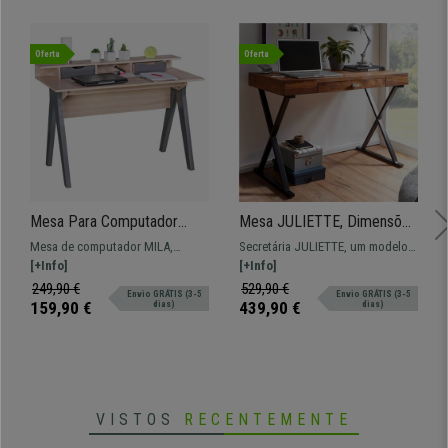
Oferta
Oferta
Mesa Para Computador
Mesa JULIETTE, Dimensões
MILA, Design Moderno,
120x55x78 cm, Pernas
Mesa de computador MILA,
Secretária JULIETTE, um modelo
Dimensões 120x59x86 cm,
Negras, Madeira Maciça
dimensões de 120 x 59 e 86 cm de
[+Info]
artesanal em madeira maciça, com
[+Info]
Em Madeira, Cor Carvalho
altura. Um modelo de design
gaveta frontal.
249,90 €
529,90 €
Envio GRÁTIS (3-5
Envio GRÁTIS (3-5
moderno que será perfeito em
159,90 €
439,90 €
dias)
dias)
qualquer local.
VISTOS
RECENTEMENTE