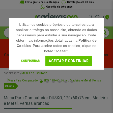
Envio grátis na sua Compra
Devolução até 30 dias
Garantia de três anos
0
Utilizamos cookies próprios e de terceiros para
analisar o tráfego no nosso site, obtendo os dados
necessários para estudar a sua navegação. Pode
obter mais informações detalhadas na
Política de
Cookies
. Para aceitar todos os cookies, clique no
botão "Aceitar".
Começam os Saldos de Verão em Cadeiraspro! Descontos 
ACEITAR E CONTINUAR
Exclusivos por Tempo Limitado - 
Ver Promoção
 -
CONFIGURAR
cadeiraspro
Mesas de Escritório
Oferta
Mesa Para Computador DUSKO, 120x60x76 cm, Madeira
e Metal, Pernas Brancas