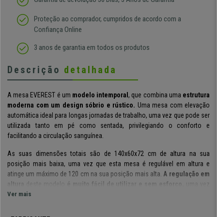
Proteção ao comprador, cumpridos de acordo com a
Confiança Online
3 anos de garantia em todos os produtos
Descrição
detalhada
A mesa EVEREST é um
modelo intemporal
, que combina uma
estrutura
moderna com um design sóbrio e rústico.
Uma mesa com elevação
automática ideal para longas jornadas de trabalho, uma vez que pode ser
utilizada tanto em pé como sentada, privilegiando o conforto e
facilitando a circulação sanguínea.
As suas dimensões totais são de 140x60x72 cm de altura na sua
posição mais baixa, uma vez que esta mesa é regulável em altura e
atinge um máximo de 120 cm na sua posição mais alta.
A regulação em
altura
deste modelo
é muito fácil de utilizar e sem esforço,
uma vez
que é
Ver mais
regulável eletricamente
. A regulação em altura é
bastante
silenciosa
, não terá de preocupar-se com ruídos.