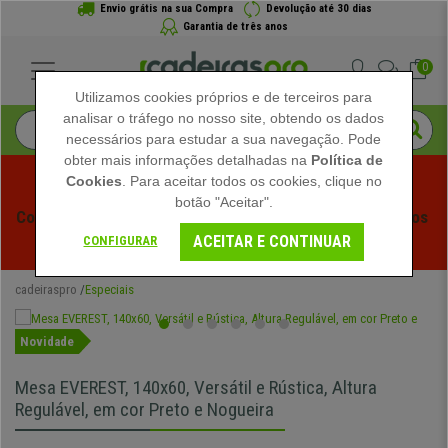
Envio grátis na sua Compra
Devolução até 30 dias
Garantia de três anos
0
Utilizamos cookies próprios e de terceiros para
analisar o tráfego no nosso site, obtendo os dados
necessários para estudar a sua navegação. Pode
obter mais informações detalhadas na
Política de
Cookies
. Para aceitar todos os cookies, clique no
botão "Aceitar".
Começam os Saldos de Verão em Cadeiraspro! Descontos 
ACEITAR E CONTINUAR
Exclusivos por Tempo Limitado - 
Ver Promoção
 -
CONFIGURAR
cadeiraspro
Especiais
Novidade
Mesa EVEREST, 140x60, Versátil e Rústica, Altura
Regulável, em cor Preto e Nogueira