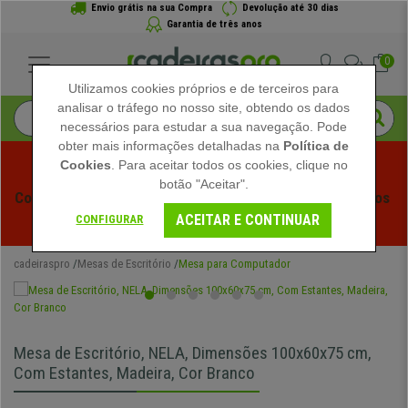
Envio grátis na sua Compra
Devolução até 30 dias
Garantia de três anos
0
Utilizamos cookies próprios e de terceiros para
analisar o tráfego no nosso site, obtendo os dados
necessários para estudar a sua navegação. Pode
obter mais informações detalhadas na
Política de
Cookies
. Para aceitar todos os cookies, clique no
botão "Aceitar".
Começam os Saldos de Verão em Cadeiraspro! Descontos 
ACEITAR E CONTINUAR
Exclusivos por Tempo Limitado - 
Ver Promoção
 -
CONFIGURAR
cadeiraspro
Mesas de Escritório
Mesa para Computador
Mesa de Escritório, NELA, Dimensões 100x60x75 cm,
Com Estantes, Madeira, Cor Branco