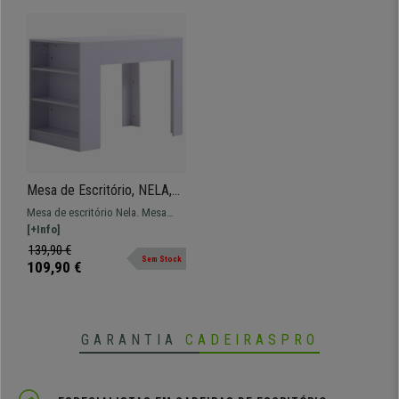
Mesa de Escritório, NELA,
Dimensões 100x60x75 cm,
Mesa de escritório Nela. Mesa
Com Estantes, Madeira, Cor
ideal para tarefas diárias, inclui
[+Info]
Branco
estantes laterais para arrumação.
139,90 €
Sem Stock
109,90 €
GARANTIA
CADEIRASPRO