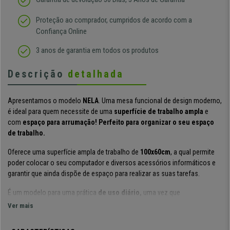
Proteção ao comprador, cumpridos de acordo com a
Confiança Online
3 anos de garantia em todos os produtos
Descrição
detalhada
Apresentamos o modelo
NELA
. Uma mesa funcional de design moderno,
é ideal para quem necessite de uma
superfície de trabalho ampla
e
com
espaço para arrumação! Perfeito para organizar o seu espaço
de trabalho.
Oferece uma superfície ampla de trabalho de
100x60cm
, a qual permite
poder colocar o seu computador e diversos acessórios informáticos e
garantir que ainda dispõe de espaço para realizar as suas tarefas.
É um modelo para uma prática
de uso diário
,
uma vez que
oferece
bastante espaço
para poder realizar as suas tarefas.
Permite
Ver mais
muito espaço de armazenagem devido às suas
estantes laterais,
uma
idea super original, uma vez que com estas estantes não perde espaço