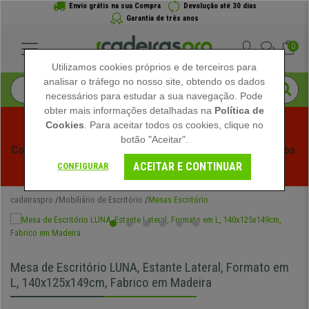
Envio grátis na sua Compra
Devolução até 30 dias
Garantia de três anos
0
Utilizamos cookies próprios e de terceiros para
analisar o tráfego no nosso site, obtendo os dados
necessários para estudar a sua navegação. Pode
obter mais informações detalhadas na
Política de
Cookies
. Para aceitar todos os cookies, clique no
botão "Aceitar".
Começam os Saldos de Verão em Cadeiraspro! Descontos 
ACEITAR E CONTINUAR
Exclusivos por Tempo Limitado - 
Ver Promoção
 -
CONFIGURAR
cadeiraspro
Mobiliário de Escritório
Mesas Escritório
Mesa de Escritório LUNA, Estante Lateral, Formato em
L, 140x125x149cm, Fabrico em Madeira