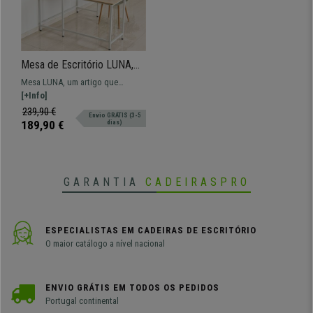
Mesa de Escritório LUNA,
Estante Lateral, Formato em
Mesa LUNA, um artigo que
L, 140x125x149cm, Fabrico
assegura máxima organização
[+Info]
em Madeira
devido a todo o espaço
239,90 €
Envio GRÁTIS (3-5
disponível!
189,90 €
dias)
GARANTIA
CADEIRASPRO
ESPECIALISTAS EM CADEIRAS DE ESCRITÓRIO
O maior catálogo a nível nacional
ENVIO GRÁTIS EM TODOS OS PEDIDOS
Portugal continental