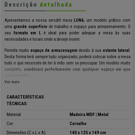
Descrição
detalhada
Apresentamos a nossa versátil mesa
LUNA
, um modelo prático com
uma
grande superfície
de trabalho e espaço para armazenamento. O
seu
formato em L
é ideal para poder adequar a mesa às suas
necessidades e locais onde a deseje inserir.
Permite muito
espaço de armazenagem
devido à sua
estante lateral
.
Desta forma terá sempre tudo organizado, poderá colocar sobre a mesa
tudo o que necessite de ter à mão sem se preocupar.
Um modelo muito
completo
,
combinará perfeitamente com qualquer espaço em que
seja inserido.
Ver mais
Perfeita para ser colocada tanto num escritório como no estúdio
em
casa, esta secretária torna-se funcional para a realização das suas
CARACTERÍSTICAS
actividades. É feita com materiais de alta qualidade, a
estrutura é feita
TÉCNICAS:
de meta
l
, material sólido mas que não pesa, dá uma sensação de
leveza. O
tampo e as prateleiras são em
madeira
.
Material
Madeira MDF | Metal
Graças ao seu fabrico
Cor
, pode ser
limpa rápida e facilmente
Carvalho
, sendo
suficiente um
pano seco ou húmido
. Esta mesa consegue suportar um
Dimensões (C x L x A)
140 x 125 x 149 cm