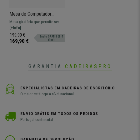
Mesa de Computador
PLAMEN, Giratória, Com
Mesa giratória que permite ser
Estantes, Em Madeira, Cor
colocada em 3 posições
[+Info]
Branco
diferentes. Oferece amplo espaço
199,90 €
Envio GRÁTIS (3-5
de trabalho e arrumação.
169,90 €
dias)
GARANTIA
CADEIRASPRO
ESPECIALISTAS EM CADEIRAS DE ESCRITÓRIO
O maior catálogo a nível nacional
ENVIO GRÁTIS EM TODOS OS PEDIDOS
Portugal continental
GARANTIA DE DEVOLUÇÃO