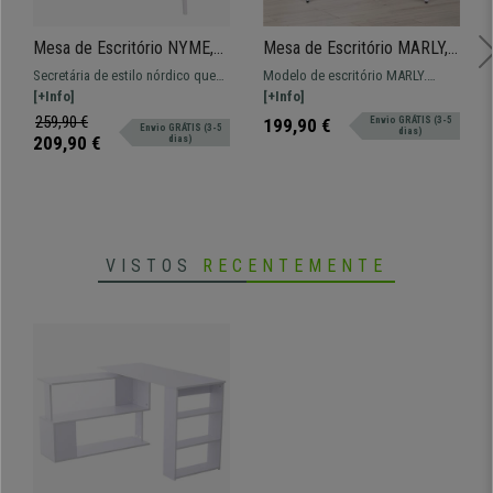
Mesa de Escritório NYME,
Mesa de Escritório MARLY,
120x80x55 cm, Modelo
150x150x76 cm, Em Metal
Secretária de estilo nórdico que
Modelo de escritório MARLY.
Versátil, Estilo Nórdico, Cor
e Madeira, Cor Branco e
se destaca pela sua praticidade e
[+Info]
Dimensões de 150x150 e 76 cm de
[+Info]
Branco
Castanho
conforto de utilização.
altura. Ampla superfície de
259,90 €
199,90 €
Envio GRÁTIS (3-5
Envio GRÁTIS (3-5
dias)
trabalho. Resistente estructura em
209,90 €
dias)
metal e madeira.
VISTOS
RECENTEMENTE