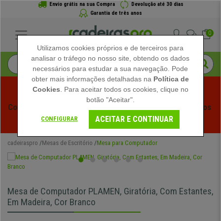
Envio grátis na sua Compra
Devolução até 30 dias
Garantia de três anos
0
Utilizamos cookies próprios e de terceiros para
analisar o tráfego no nosso site, obtendo os dados
necessários para estudar a sua navegação. Pode
obter mais informações detalhadas na
Política de
Cookies
. Para aceitar todos os cookies, clique no
botão "Aceitar".
Começam os Saldos de Verão em Cadeiraspro! Descontos 
ACEITAR E CONTINUAR
Exclusivos por Tempo Limitado - 
Ver Promoção
 -
CONFIGURAR
cadeiraspro
Mesas de Escritório
Mesa para Computador
Mesa de Computador PLAMEN, Giratória, Com Estantes,
Em Madeira, Cor Branco