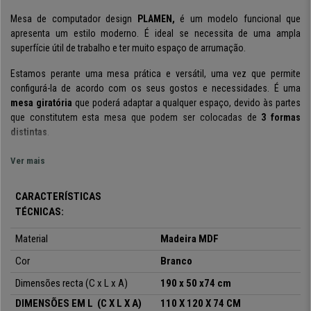
Mesa de computador design
PLAMEN,
é um modelo funcional que
apresenta um estilo moderno. É ideal se necessita de uma ampla
superfície útil de trabalho e ter muito espaço de arrumação.
Estamos perante uma mesa prática e versátil, uma vez que permite
configurá-la de acordo com os seus gostos e necessidades. É uma
mesa giratória
que poderá adaptar a qualquer espaço, devido às partes
que constitutem esta mesa que podem ser colocadas de
3 formas
distintas
.
Pode transformar-se numa
mesa recta
de dimensões
190x50x74 cm
;
Ver mais
numa
mesa de esquina
de
110x120x74 cm
, ou, numa
mesa compacta
de
120x50x74 cm
. É um modelo para uma
prática de uso diário
, uma vez
CARACTERÍSTICAS
que oferece
uma ampla superfície de trabalho
para poder realizar as
TÉCNICAS:
suas tarefas.
Material
Madeira MDF
Permite também muito
espaço de armazenagem
devido a todas as
suas
prateleiras
. Desta forma terá sempre tudo organizado, poderá
Cor
Branco
colocar sobre a mesa tudo o que necessite de ter à mão sem se
Dimensões recta (C x L x A)
190 x 50 x74 cm
preocupar com qualquer problema relativo ao espaço.
DIMENSÕES EM L
(C X L X A)
110 X 120 X 74 CM
Está fabricada com
materiais de qualidade extra
. A sua estrututa de