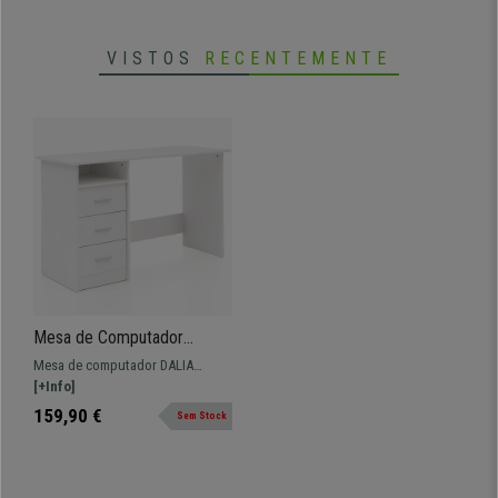
VISTOS
RECENTEMENTE
Mesa de Computador
DALIA, 123x50x77 cm, Em
Mesa de computador DALIA
Madeira, Cor Branco
Dimensões 123x50x77 cm. Grande
[+Info]
espaço de arrumação.
159,90 €
Sem Stock