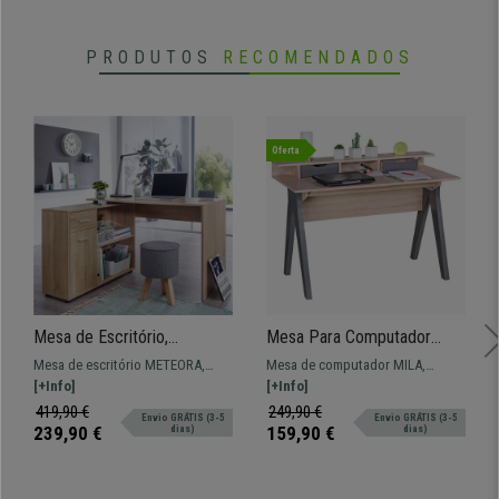
PRODUTOS
RECOMENDADOS
Oferta
Mesa de Escritório,
Mesa Para Computador
METEORA, Com Estantes e
MILA, Design Moderno,
Mesa de escritório METEORA,
Mesa de computador MILA,
Armário, Em Madeira, Cor
Dimensões 120x59x86 cm,
modelo em L que permite ótima
[+Info]
dimensões de 120 x 59 e 86 cm de
[+Info]
Castanho
Em Madeira, Cor Carvalho
utilização do espaço.
altura. Um modelo de design
419,90 €
249,90 €
Envio GRÁTIS (3-5
Envio GRÁTIS (3-5
moderno que será perfeito em
239,90 €
159,90 €
dias)
dias)
qualquer local.