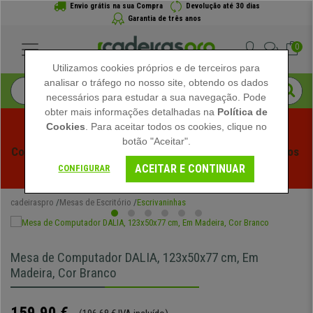
Envio grátis na sua Compra
Devolução até 30 dias
Garantia de três anos
0
Utilizamos cookies próprios e de terceiros para
analisar o tráfego no nosso site, obtendo os dados
necessários para estudar a sua navegação. Pode
obter mais informações detalhadas na
Política de
Cookies
. Para aceitar todos os cookies, clique no
botão "Aceitar".
Começam os Saldos de Verão em Cadeiraspro! Descontos 
ACEITAR E CONTINUAR
Exclusivos por Tempo Limitado - 
Ver Promoção
 -
CONFIGURAR
cadeiraspro
Mesas de Escritório
Escrivaninhas
Mesa de Computador DALIA, 123x50x77 cm, Em
Madeira, Cor Branco