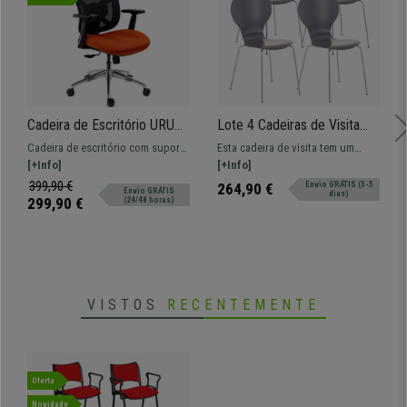
Cadeira de Escritório URUS,
Lote 4 Cadeiras de Visita
Encosto Ajustável em Altura,
CARVALHO, Estrutura
Cadeira de escritório com suporte
Esta cadeira de visita tem um
Suporte Lombar, em Laranja
Metálica, Empilháveis, Em
lombar regulável. Encosto
[+Info]
design moderno, fabrico de
[+Info]
Cor Cinza
ajustável em altura. Uso
qualidade, versatilidade e
399,90 €
264,90 €
Envio GRÁTIS (3-5
Envio GRÁTIS
dias)
profissional de 8h.
comodidade.
299,90 €
(24/48 horas)
VISTOS
RECENTEMENTE
Oferta
Novidade