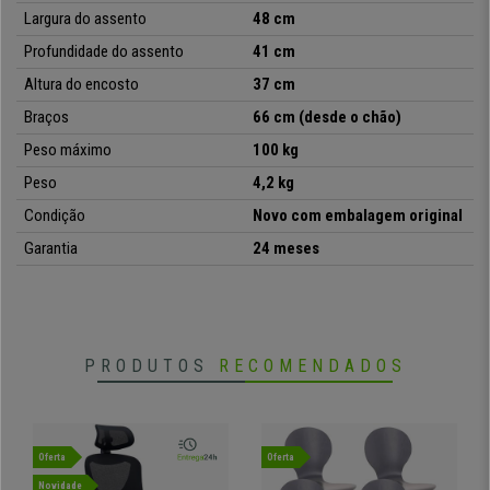
estabilidade. O assento e encosto são
forrados em tecido de
Largura do assento
48 cm
qualidade
, disponível em várias cores.
Profundidade do assento
41 cm
Compre um modelo ideal para satisfazer os seus clientes e hóspedes
Altura do encosto
37 cm
enquanto esperam por si!
Braços
66 cm (desde o chão)
Peso máximo
100 kg
•
Modelo empilhável
Peso
4,2 kg
• Prático e versátil
Condição
Novo com embalagem original
•
Ideal para sala de espera, conferências, etc.
• Forrado em tecido
Garantia
24 meses
•
Estrutura de aço com 4 patas
• Conforto garantido
PRODUTOS
RECOMENDADOS
Oferta
Oferta
Novidade