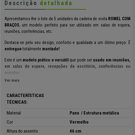
Descrição
detalhada
Apresentamos-lhe o lote de 5 unidades da cadeira de visita
ROMEL COM
BRAÇOS
, um modelo perfeito para ser utilizado em salas de espera,
reuniões, conferências, etc.
Destaca-se pelo seu design, conforto e qualidade a um ótimo preço. É
entregue
totalmente
montado!
Este é um
modelo prático e versátil
que pode ser
usado em reuniões
,
em salas de espera, recepções de escritório, conferências ou
eventos.
Ver mais
Tem a vantagem de ser empilhável, o que, sumando ao seu peso leve,
permite arrumar de forma fácil e confortável até precisar de as usar
CARACTERÍSTICAS
novamente.
TÉCNICAS:
O assento e encosto acolchoados,
fazem com que esta cadeira se
Material
Pano / Estrutura metálica
destaque pelo seu conforto. Desta forma, garante que as suas visitas, ou
clientes,fiquem satisfeitos.
Cor
Vermelho
Altura do assento
46 cm
A estrutura é em
aço
com 4 patas, o que garante resistência e