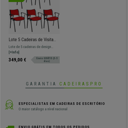
Lote 5 Cadeiras de Visita
ROMEL COM BRAÇOS,
Lote de 5 cadeiras de design
Empilhável, Pernas Pretas,
prático e versátil ROMEL COM
[+Info]
Em Pano, Vermelho
BRAÇOS. Confortável, resistente e
349,00 €
Envio GRÁTIS (3-5
dias)
de design moderno.
GARANTIA
CADEIRASPRO
ESPECIALISTAS EM CADEIRAS DE ESCRITÓRIO
O maior catálogo a nível nacional
ENVIO GRÁTIS EM TODOS OS PEDIDOS