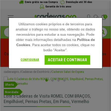
Envio grátis na sua Compra
Devolução até 30 dias
Garantia de três anos
0
Utilizamos cookies próprios e de terceiros para
analisar o tráfego no nosso site, obtendo os dados
necessários para estudar a sua navegação. Pode
obter mais informações detalhadas na
Política de
Cookies
. Para aceitar todos os cookies, clique no
botão "Aceitar".
Começam os Saldos de Verão em Cadeiraspro! Descontos 
ACEITAR E CONTINUAR
Exclusivos por Tempo Limitado - 
Ver Promoção
 -
CONFIGURAR
cadeiraspro
Cadeiras de Escritório
Cadeiras Salas de Espera
Oferta
Novidade
Lote 5 Cadeiras de Visita ROMEL COM BRAÇOS,
Empilhável, Pernas Pretas, Em Pano, Vermelho