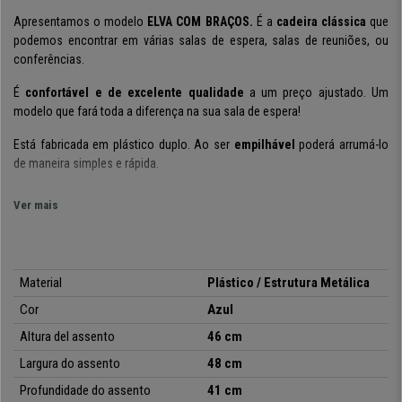
Apresentamos o modelo
ELVA COM BRAÇOS.
É a
cadeira clássica
que
podemos encontrar em várias salas de espera, salas de reuniões, ou
conferências.
É
confortável e de excelente qualidade
a um preço ajustado. Um
modelo que fará toda a diferença na sua sala de espera!
Está fabricada em plástico duplo.
Ao ser
empilhável
poderá arrumá-lo
de maneira simples e rápida.
É prático e versátil:
podem ser utilizados em reuniões, salas de espera,
Ver mais
recepções de escritório, conferências ou eventos. Com os seus apoia
braços irá ter um
apoio excelente em qualquer momento de
utilização
.
Material
Plástico / Estrutura Metálica
Está disponível em várias cores e versões
, para que possa elegir a
que melhor se adapta às suas necessidades decorativas.
Cor
Azul
Altura del assento
46 cm
•
Ideal para sala de conferências
Largura do assento
48 cm
• Grosso acolchoado
Profundidade do assento
41 cm
•
Estructura resistente