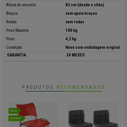
• Modelo prático e versátil
Altura do encosto
83 cm (desde o chão)
Braços
sem apoia braços
Rodas
sem rodas
Peso Maximo
100 kg
Peso
4,2 kg
Condição
Novo com embalagem original
GARANTIA
24 MESES
PRODUTOS
RECOMENDADOS
Oferta
Novidade