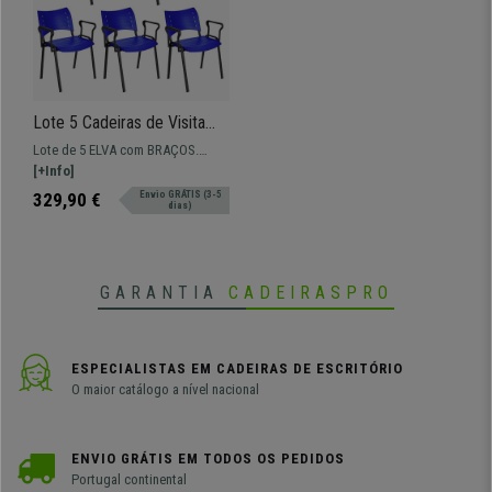
Lote 5 Cadeiras de Visita
ELVA COM BRAÇOS,
Lote de 5 ELVA com BRAÇOS.
Confortável, Pernas Pretas,
Modelo ideal para salas de
[+Info]
Cor Azul
formação ou eventos em que
329,90 €
Envio GRÁTIS (3-5
dias)
necessitemos de uma mesa.
GARANTIA
CADEIRASPRO
ESPECIALISTAS EM CADEIRAS DE ESCRITÓRIO
O maior catálogo a nível nacional
ENVIO GRÁTIS EM TODOS OS PEDIDOS
Portugal continental