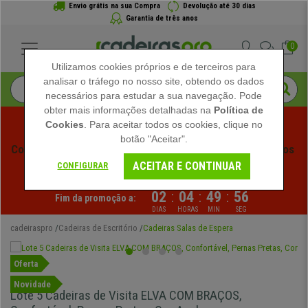
Envio grátis na sua Compra
Devolução até 30 dias
Garantia de três anos
0
Utilizamos cookies próprios e de terceiros para
analisar o tráfego no nosso site, obtendo os dados
necessários para estudar a sua navegação. Pode
obter mais informações detalhadas na
Política de
Cookies
. Para aceitar todos os cookies, clique no
botão "Aceitar".
Começam os Saldos de Verão em Cadeiraspro! Descontos 
ACEITAR E CONTINUAR
Exclusivos por Tempo Limitado - 
Ver Promoção
 -
CONFIGURAR
02
:
04
:
49
:
56
Fim da promoção a:
DIAS
HORAS
MIN
SEG
cadeiraspro
Cadeiras de Escritório
Cadeiras Salas de Espera
Oferta
Novidade
Lote 5 Cadeiras de Visita ELVA COM BRAÇOS,