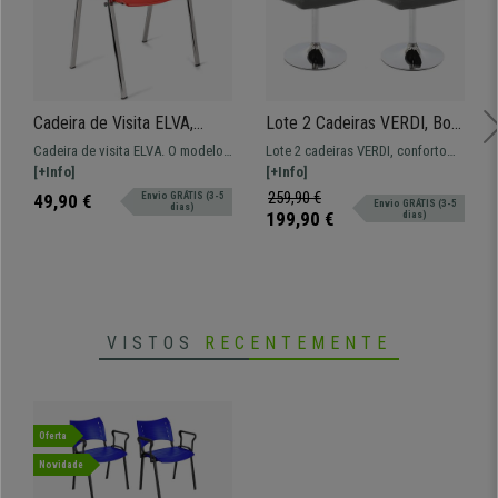
Cadeira de Visita ELVA,
Lote 2 Cadeiras VERDI, Bom
Empilhável e Prática,
Acolchoado, Estrutura
Cadeira de visita ELVA. O modelo
Lote 2 cadeiras VERDI, conforto
Confortável, Pernas
Metálica, em Pele, Cinzento
perfeito para aqueles que
[+Info]
garantido, materiais de qualidade.
[+Info]
Cromadas, Cor Vermelho
procuram resistência,
Muito resistente graças à sua
259,90 €
49,90 €
Envio GRÁTIS (3-5
Envio GRÁTIS (3-5
dias)
comodidade e facilidade de uso.
estrutura metálica.
199,90 €
dias)
VISTOS
RECENTEMENTE
Oferta
Novidade