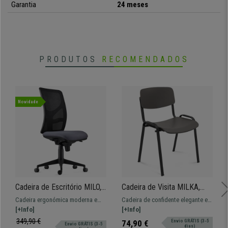
Garantia
24 meses
PRODUTOS
RECOMENDADOS
Novidade
Cadeira de Escritório MILO,
Cadeira de Visita MILKA,
Sem Apoia Braços, Apoio
Elegante e Versátil,
Cadeira ergonómica moderna e
Cadeira de confidente elegante e
Lombar, em Pano, Cinzento
Empilhável, Pernas Pretas,
confortável, o modelo perfeito
[+Info]
prática, o modelo ideal para a sua
[+Info]
Cor Cinzento
para uso profissional dada a
sala de espera ou de reuniões.
349,90 €
74,90 €
Envio GRÁTIS (3-5
Envio GRÁTIS (3-5
dias)