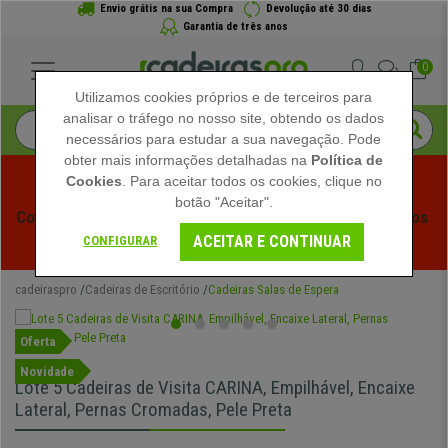
Envio grátis na sua Compra
Devolução até 30 dias
Garantia de três anos
0
Utilizamos cookies próprios e de terceiros para
analisar o tráfego no nosso site, obtendo os dados
necessários para estudar a sua navegação. Pode
obter mais informações detalhadas na
Política de
Cookies
. Para aceitar todos os cookies, clique no
botão "Aceitar".
Começam os Saldos de Verão em Cadeiraspro! Descontos 
ACEITAR E CONTINUAR
Exclusivos por Tempo Limitado - 
Ver Promoção
 -
CONFIGURAR
cadeiraspro
Cadeiras de Escritório
Cadeiras Salas de Espera
Oferta
Novidade
Lote 5 Cadeiras de Visita CARINA, Empilhável, Encaixe
Lateral, Pernas Cromadas, Pele Preta