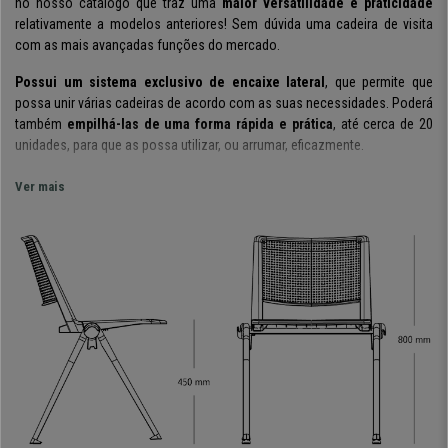
no nosso catálogo que traz uma
maior versatilidade e praticidade
relativamente a modelos anteriores! Sem dúvida uma cadeira de visita
com as mais avançadas funções do mercado.
Possui um
sistema exclusivo de encaixe lateral
, que permite que
possa unir várias cadeiras de acordo com as suas necessidades. Poderá
também
empilhá-las de uma forma rápida e prática
, até cerca de 20
unidades, para que as possa utilizar, ou arrumar, eficazmente.
Um modelo que pode ser
usado em reuniões
, em salas de espera,
Ver mais
recepções de escritório, conferências ou eventos.
É muito
confortável devido ao formato do seu encosto que, com o seu formato
ergonómico, permite uma
utilização prolongada
.
O encosto está
fabricado em polipropileno
, um material de
plástico
caracterizado pela sua alta resistência, fácil cuidado
e limpeza. Dispõe
de perfurações, para permitir uma ventilação ótima para dias de mais
calor. O assento está forrado em
pele sintética de qualidade
.
Este modelo está
disponível em diferentes acabamentos
, para que
possa elegir o que melhor se adapte ao seu gosto, ou necessidades
decorativas. Pode optar pele
versão de tecido ou plástico, com