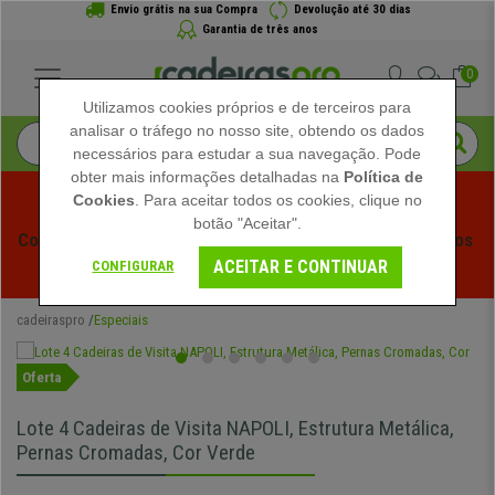
Envio grátis na sua Compra
Devolução até 30 dias
Garantia de três anos
0
Utilizamos cookies próprios e de terceiros para
analisar o tráfego no nosso site, obtendo os dados
necessários para estudar a sua navegação. Pode
obter mais informações detalhadas na
Política de
Cookies
. Para aceitar todos os cookies, clique no
botão "Aceitar".
Começam os Saldos de Verão em Cadeiraspro! Descontos 
ACEITAR E CONTINUAR
Exclusivos por Tempo Limitado - 
Ver Promoção
 -
CONFIGURAR
cadeiraspro
Especiais
Oferta
Lote 4 Cadeiras de Visita NAPOLI, Estrutura Metálica,
Pernas Cromadas, Cor Verde