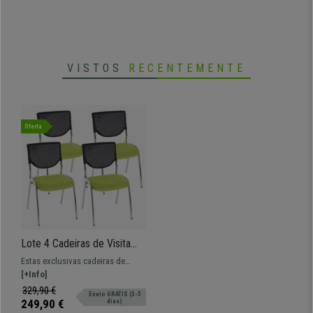
VISTOS
RECENTEMENTE
Oferta
Lote 4 Cadeiras de Visita
NAPOLI, Estrutura Metálica,
Estas exclusivas cadeiras de
Pernas Cromadas, Cor
visita são perfeitas para oferecer
[+Info]
Verde
aos seus clientes máximo
329,90 €
Envio GRÁTIS (3-5
conforto
249,90 €
dias)