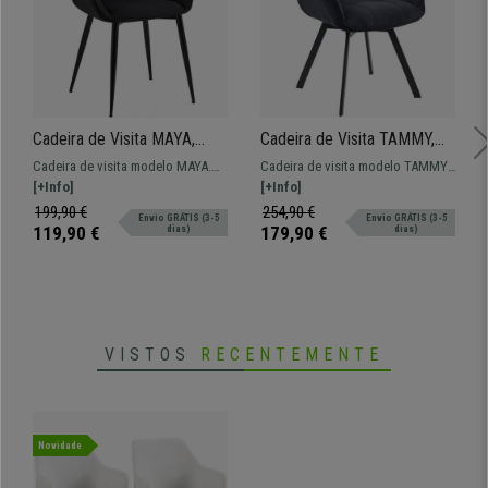
Cadeira de Visita MAYA,
Cadeira de Visita TAMMY,
Estrutura em Metal Preto,
Estrutura em Metal Preto,
Cadeira de visita modelo MAYA.
Cadeira de visita modelo TAMMY.
Em Tecido de Cor Preto
Em Veludo Cotelê de Cor
Modelo com estrutura em metal e
[+Info]
Modelo com estrutura em metal e
[+Info]
Preto
extra comodidade para o seu
extra comodidade para o seu
199,90 €
254,90 €
Envio GRÁTIS (3-5
Envio GRÁTIS (3-5
espaço.
espaço.
119,90 €
179,90 €
dias)
dias)
VISTOS
RECENTEMENTE
Novidade