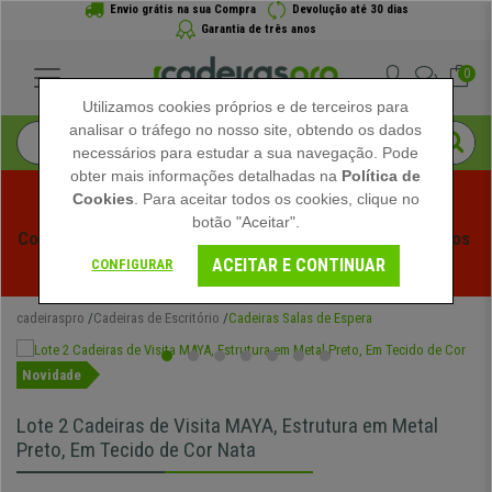
Envio grátis na sua Compra
Devolução até 30 dias
Garantia de três anos
0
Utilizamos cookies próprios e de terceiros para
analisar o tráfego no nosso site, obtendo os dados
necessários para estudar a sua navegação. Pode
obter mais informações detalhadas na
Política de
Cookies
. Para aceitar todos os cookies, clique no
botão "Aceitar".
Começam os Saldos de Verão em Cadeiraspro! Descontos 
ACEITAR E CONTINUAR
Exclusivos por Tempo Limitado - 
Ver Promoção
 -
CONFIGURAR
cadeiraspro
Cadeiras de Escritório
Cadeiras Salas de Espera
Novidade
Lote 2 Cadeiras de Visita MAYA, Estrutura em Metal
Preto, Em Tecido de Cor Nata