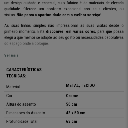
um design cuidado e especial, cujo fabrico é de materiais de elevada
qualidade. Oferece um conforto excecional aos seus clientes, ou
visitas.
Não perca a oportunidade com o melhor serviço!
As suas
linhas simples
irão impressionar as suas visitas desde o
primeiro momento. Está
disponível em
várias cores
,
para que possa
elegir a que melhor se adapte ao seu gosto ou necessidades decorativas
do espaço onde a coloque.
O
assento e o encosto são amplos e confortáveis,
dispõe de um
Ver mais
almofada grossa que garante
conforto extra
. Está
forrada em
tecido
resistente, material de fácil cuidado e limpeza, um ponto muito
CARACTERÍSTICAS
importante no caso de a colocar no
escritório
ou numa
sala de espera
.
TÉCNICAS:
Os materias de fabrico desta cadeira são de excelente qualidade, razão
METAL, TECIDO
Material
pela qual é uma ótima opção para
uso diário
. A estrutura é de
metal
, e
inclui
4 pernas para garantir maior estabilidade
durante todo o
Cor
Creme
momento de utilização.
Altura do assento
50 cm
Este modelo combina um design elegante e moderno com resistência e
Dimensoes do Assento
43 x 50 cm
conforto.
Na CadeirasPro
pode adquiri-lo a um
ótimo preço, com
Profundidade Total
63 cm
entrega grátis e garantia assegurada
. Não procure mais e compre já