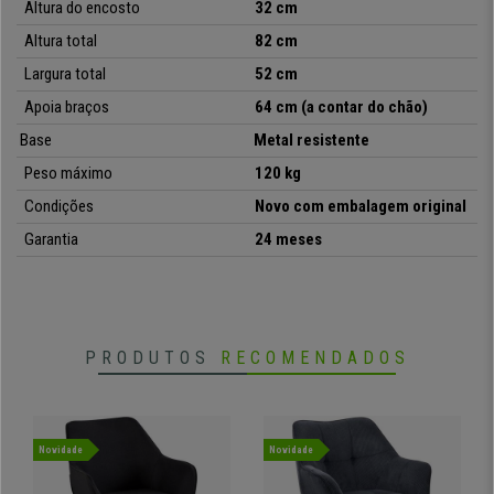
connosco de maneira fácil e rápida!
Altura do encosto
32 cm
Altura total
82
cm
Largura total
52 cm
•
Modelo com design moderno
Apoia braços
64 cm (a contar do chão)
• Ideal para sala de conferências, sala de espera, etc...
Base
Metal resistente
•
Pernas em metal resistente
Peso máximo
120 kg
Condições
Novo com embalagem original
• Disponível em várias cores
Garantia
24 meses
PRODUTOS
RECOMENDADOS
Novidade
Novidade