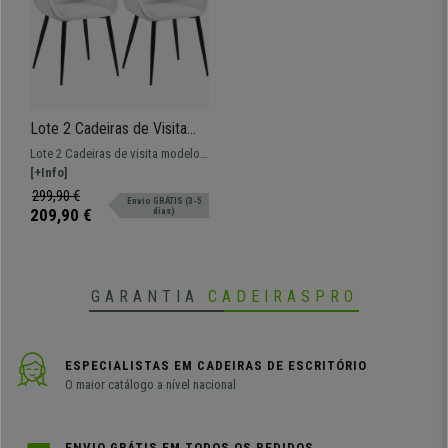
Lote 2 Cadeiras de Visita
MAYA, Estrutura em Metal
Lote 2 Cadeiras de visita modelo
Preto, Em Tecido de Cor
MAYA. Modelo com estrutura em
[+Info]
Nata
metal e extra comodidade para o
299,90 €
Envio GRÁTIS (3-5
seu espaço.
209,90 €
dias)
GARANTIA
CADEIRASPRO
ESPECIALISTAS EM CADEIRAS DE ESCRITÓRIO
O maior catálogo a nível nacional
ENVIO GRÁTIS EM TODOS OS PEDIDOS