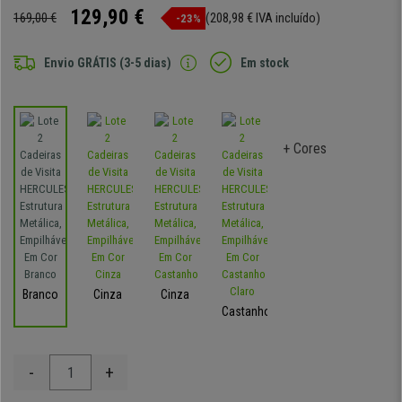
129,90 €
169,00 €
(208,98 € IVA incluído)
-23%
Envio GRÁTIS (3-5 dias)
Em stock
+ Cores
Branco
Cinza
Cinza
Castanho
-
+