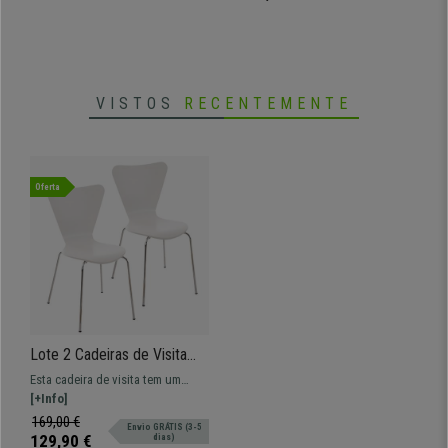
VISTOS
RECENTEMENTE
Oferta
Lote 2 Cadeiras de Visita
HERCULES, Estrutura
Esta cadeira de visita tem um
Metálica, Empilháveis, Em
design moderno, fabrico de
[+Info]
Cor Branco
qualidade, versatilidade e
169,00 €
Envio GRÁTIS (3-5
comodidade.
129,90 €
dias)