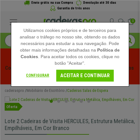
Envio grátis na sua Compra
Devolução até 30 dias
Garantia de três anos
0
Utilizamos cookies próprios e de terceiros para
analisar o tráfego no nosso site, obtendo os dados
necessários para estudar a sua navegação. Pode
obter mais informações detalhadas na
Política de
Cookies
. Para aceitar todos os cookies, clique no
botão "Aceitar".
Começam os Saldos de Verão em Cadeiraspro! Descontos 
ACEITAR E CONTINUAR
Exclusivos por Tempo Limitado - 
Ver Promoção
 -
CONFIGURAR
cadeiraspro
Mobiliário de Escritório
Cadeiras Salas de Espera
Oferta
Lote 2 Cadeiras de Visita HERCULES, Estrutura Metálica,
Empilháveis, Em Cor Branco