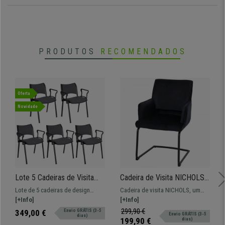
PRODUTOS
RECOMENDADOS
Oferta
Novidade
Lote 5 Cadeiras de Visita
Cadeira de Visita NICHOLS,
ROMEL COM BRAÇOS,
Design Moderno, Estrutura
Lote de 5 cadeiras de design
Cadeira de visita NICHOLS, um
Empilhável, Pernas Pretas,
Metálica, em Tecido, cor
prático e versátil ROMEL COM
[+Info]
modelo com design moderno e
[+Info]
Em Pano, Cinzento
Azul
BRAÇOS. Confortável, resistente e
com estrutura metálica
299,90 €
349,00 €
Envio GRÁTIS (3-5
Envio GRÁTIS (3-5
dias)
de design moderno.
199,90 €
dias)