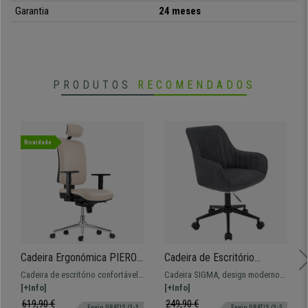
Garantia
24 meses
PRODUTOS
RECOMENDADOS
Novidade
Cadeira Ergonómica PIERO,
Cadeira de Escritório
Máxima Comodidade, Base
SIGMA, Elegante, Base
Cadeira de escritório confortável
Cadeira SIGMA, design moderno
Metálica, Pele Sintética,
Metálica, Pano, Cor
e ergonómica. Acolchoado de alta
[+Info]
que encaixará na perfeição em
[+Info]
Creme
Cinzento
densidade, apoia cabeças e
qualquer lugar!
619,90 €
249,90 €
Envio GRÁTIS (3-5
Envio GRÁTIS (3-5