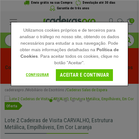
Envio grátis na sua Compra
Devolução até 30 dias
Garantia de três anos
0
Utilizamos cookies próprios e de terceiros para
analisar o tráfego no nosso site, obtendo os dados
necessários para estudar a sua navegação. Pode
obter mais informações detalhadas na
Política de
Cookies
. Para aceitar todos os cookies, clique no
botão "Aceitar".
Começam os Saldos de Verão em Cadeiraspro! Descontos 
ACEITAR E CONTINUAR
Exclusivos por Tempo Limitado - 
Ver Promoção
 -
CONFIGURAR
cadeiraspro
Mobiliário de Escritório
Cadeiras Salas de Espera
Oferta
Lote 2 Cadeiras de Visita CARVALHO, Estrutura
Metálica, Empilháveis, Em Cor Laranja