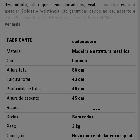
desconforto, algo que seus convidados, visitas, ou clientes irão
apreciar.
Solidez e resistência são garantidas devido ao seu assento e
encosto de
madeira resistente
, e à sua
estrutura metálica
.
Ver mais
As pernas têm tampões plásticos protetores para maior estabilidade e
preservação do seu chão.
Um modelo empilhável
, que permite uma
FABRICANTE
cadeiraspro
grande economia de espaço e versatilidade.
Estão
disponíveis em
várias cores,
para que possa escolher de acordo com seus gostos ou
Material
Madeira e estrutura metálica
necessidades decorativas.
Cor
Laranja
Procura um modelo
que assegure conforto,
design,
Altura total
86 cm
qualidade,resistência e praticidade?
Já encontrou o modelo ideal
Largura total
43 cm
para o seu escritório e convidados!
No CadeirasPro
oferecemos o
melhor preço, não perca esta oportunidade!
Profundidade total
45 cm
Altura do assento
45 cm
Braços
___
•
Design moderno
• Estrutura sólida com metal
Rodas
Sem rodas
•
Encosto e assento em madeira
Peso
3 kg
• Empilháveis, não ocupam espaço
Condição
Novo com embalagem original
•
Formato confortável