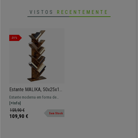
VISTOS
RECENTEMENTE
-31%
Estante MALIKA, 50x25x141
cm, Formato em Árvore, em
Estante moderna em forma de
Madeira, Cor Castanho
árvore com 8 prateleiras.
[+Info]
Rústico
Fabricada com materiais de alta
159,90 €
Sem Stock
qualidade e disponível em 2
109,90 €
acabamentos.