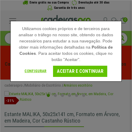
Envio grátis na sua Compra
Devolução até 30 dias
Garantia de três anos
0
Utilizamos cookies próprios e de terceiros para
analisar o tráfego no nosso site, obtendo os dados
necessários para estudar a sua navegação. Pode
obter mais informações detalhadas na
Política de
Cookies
. Para aceitar todos os cookies, clique no
botão "Aceitar".
Começam os Saldos de Verão em Cadeiraspro! Descontos 
ACEITAR E CONTINUAR
Exclusivos por Tempo Limitado - 
Ver Promoção
 -
CONFIGURAR
cadeiraspro
Mobiliário de Escritório
Armários escritório
-31%
Estante MALIKA, 50x25x141 cm, Formato em Árvore,
em Madeira, Cor Castanho Rústico