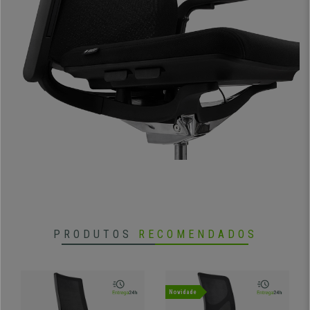
No CadeirasPro
compre já este modelo ao melhor preço, com
envio
gratuito e garantia de 36 meses
em todos os nossos productos,
não
perca a sua oportunidade
e renove o seu escritório com o melhor
preço e serviço!
•
Apoia braços dobráveis
• Malha respirável de fácil manutenção
•
Mecanismo sincronizado
• Assento ajustável em profundidade
•
Acolchoado duplo
PRODUTOS
RECOMENDADOS
Novidade