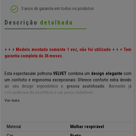
3 anos de garantia em todos os produtos
Descrição
detalhada
+ + + Modelo montado somente 1 vez, não foi utilizado + + + Tem
garantia completa de 36 meses.
Esta espectacular poltrona
VELVET
combina um
design elegante
com
um conforto e ergonomia excepcionais. Oferece conforto extra devido
ao seu design ergonómico e
grosso acolchoado
. Aproveite já
esta
poltrona de escritório a um preço imbatível.
Ver mais
Destaca-se pelo seu
acolchoado de alta densidade
: a durabilidade é
garantida mesmo com uma utilização diária intensiva. O
encosto
é muito
resistente e
equipado com reforços laterais
que promovem uma
postura correcta do corpo. Uma boa postura é assegurada devido à
Material
Malhar respirável
ótima posição dos joelhos.
Cor
Preto