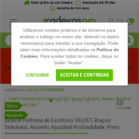
Envio grátis na sua Compra
Devolução até 30 dias
Garantia de três anos
0
Utilizamos cookies próprios e de terceiros para
analisar o tráfego no nosso site, obtendo os dados
necessários para estudar a sua navegação. Pode
obter mais informações detalhadas na
Política de
Cookies
. Para aceitar todos os cookies, clique no
botão "Aceitar".
Começam os Saldos de Verão em Cadeiraspro! Descontos 
ACEITAR E CONTINUAR
Exclusivos por Tempo Limitado - 
Ver Promoção
 -
CONFIGURAR
cadeiraspro
SALDOS DE PRIMAVERA
Oferta
Novidade
DEMO# Poltrona de Escritório VELVET, Braços
Dobráveis, Assento Ajustável Profundidade, Preto