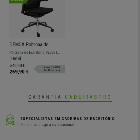
Novidade
DEMO# Poltrona de
Escritório VELVET, Braços
Poltrona de Escritório VELVET,
Dobráveis, Assento
apoia braços dobráveis, duplo
[+Info]
Ajustável Profundidade,
acolchoado e forrado em pele
549,90 €
Envio GRÁTIS
Preto
sintética de fácil cuidado.
269,90 €
(24/48 horas)
GARANTIA
CADEIRASPRO
ESPECIALISTAS EM CADEIRAS DE ESCRITÓRIO
O maior catálogo a nível nacional