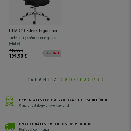
DEMO# Cadeira Ergonómica
SANTOS, Uso Profissional
Cadeira ergonómica que garante o
8H, Suporte Lombar, Cor
máximo de comodidade devido
[+Info]
Vermelho
aos seus ajustes avançados.
419,90 €
Sem Stock
199,90 €
GARANTIA
CADEIRASPRO
ESPECIALISTAS EM CADEIRAS DE ESCRITÓRIO
O maior catálogo a nível nacional
ENVIO GRÁTIS EM TODOS OS PEDIDOS
Portugal continental