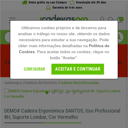
Envio grátis na sua Compra
Devolução até 30 dias
Garantia de três anos
0
Utilizamos cookies próprios e de terceiros para
analisar o tráfego no nosso site, obtendo os dados
necessários para estudar a sua navegação. Pode
obter mais informações detalhadas na
Política de
Cookies
. Para aceitar todos os cookies, clique no
botão "Aceitar".
Começam os Saldos de Verão em Cadeiraspro! Descontos 
ACEITAR E CONTINUAR
Exclusivos por Tempo Limitado - 
Ver Promoção
 -
CONFIGURAR
cadeiraspro
Cadeiras de Escritório
Cadeiras Recondicionadas
DEMO# Cadeira Ergonómica SANTOS, Uso Profissional
8H, Suporte Lombar, Cor Vermelho