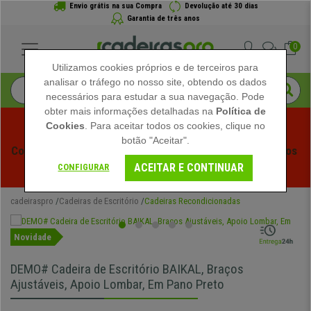
Envio grátis na sua Compra
Devolução até 30 dias
Garantia de três anos
0
Utilizamos cookies próprios e de terceiros para
analisar o tráfego no nosso site, obtendo os dados
necessários para estudar a sua navegação. Pode
obter mais informações detalhadas na
Política de
Cookies
. Para aceitar todos os cookies, clique no
botão "Aceitar".
Começam os Saldos de Verão em Cadeiraspro! Descontos 
ACEITAR E CONTINUAR
Exclusivos por Tempo Limitado - 
Ver Promoção
 -
CONFIGURAR
cadeiraspro
Cadeiras de Escritório
Cadeiras Recondicionadas
Novidade
DEMO# Cadeira de Escritório BAIKAL, Braços
Ajustáveis, Apoio Lombar, Em Pano Preto