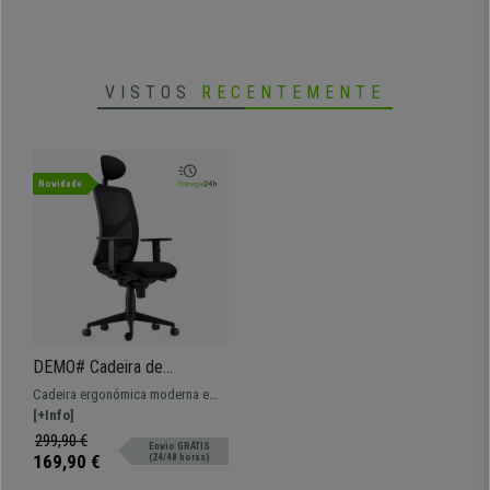
VISTOS
RECENTEMENTE
Novidade
DEMO# Cadeira de
Escritório BAIKAL, Braços
Cadeira ergonómica moderna e
Ajustáveis, Apoio Lombar,
confortável, o modelo perfeito
[+Info]
Em Pano Preto
para uso profissional dada a
299,90 €
Envio GRÁTIS
grande resistência e conforto.
169,90 €
(24/48 horas)