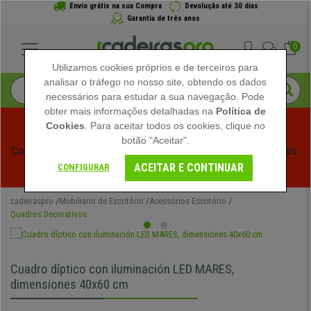
Envio grátis na sua Compra
Devolução até 30 dias
Garantia de três anos
0
Utilizamos cookies próprios e de terceiros para
analisar o tráfego no nosso site, obtendo os dados
necessários para estudar a sua navegação. Pode
obter mais informações detalhadas na
Política de
Cookies
. Para aceitar todos os cookies, clique no
botão "Aceitar".
Começam os Saldos de Verão em Cadeiraspro! Descontos 
ACEITAR E CONTINUAR
Exclusivos por Tempo Limitado - 
Ver Promoção
 -
CONFIGURAR
cadeiraspro
Mobiliário de Escritório
Acessórios Escritório
Quadros Decorativos
Cuadro díptico con iluminación LED MARES,
dimensiones 40x60 cm