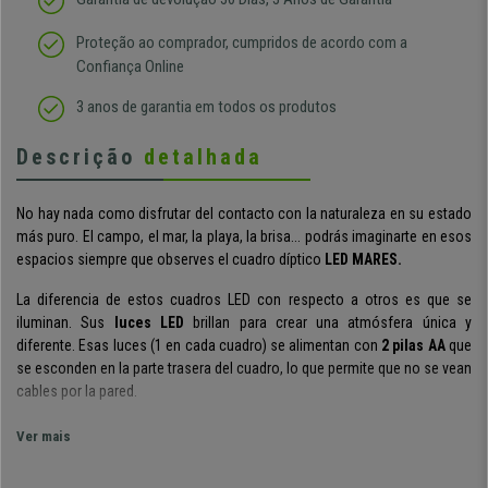
Proteção ao comprador, cumpridos de acordo com a
Confiança Online
3 anos de garantia em todos os produtos
Descrição
detalhada
No hay nada como disfrutar del contacto con la naturaleza en su estado
más puro. El campo, el mar, la playa, la brisa... podrás imaginarte en esos
espacios siempre que observes el cuadro díptico
LED MARES.
La diferencia de estos cuadros LED con respecto a otros es que se
iluminan. Sus
luces LED
brillan para crear una atmósfera única y
diferente. Esas luces
(1 en cada cuadro)
se alimentan
con
2 pilas AA
que
se esconden en la parte trasera del cuadro, lo que permite que no se vean
cables por la pared.
Los materiales utilizados para la fabricación de este cuadro son de
gran
Ver mais
calidad
. Su marco está realizado con
madera maciza
y la lona del lienzo
es de
poliester
.