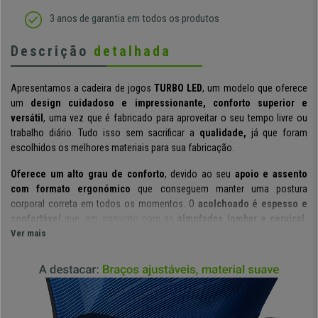
3 anos de garantia em todos os produtos
Descrição
detalhada
Apresentamos a cadeira de jogos
TURBO LED
, um modelo que oferece
um
design cuidadoso e impressionante, conforto superior e
versátil
, uma vez que é fabricado para aproveitar o seu tempo livre ou
trabalho diário. Tudo isso sem sacrificar a
qualidade,
já que foram
escolhidos os melhores materiais para sua fabricação.
Oferece um alto grau de conforto
, devido ao seu
apoio e assento
com formato ergonómico
que conseguem manter uma postura
corporal correta em todos os momentos. O
acolchoado é espesso e
confortável
que, em conjunto com as
almofadas lombar e cervical,
aumentam o conforto da coluna.
Ver mais
O
design desportivo
é inspirado em carros de corrida, como o próprio
nome sugere. Tem os melhores
detalhes e acabamentos,
como
a
costura visível e as cores contrastantes.
Outro destaque é a barra
LED à volta do assento, que é controlada por um comando sem fios.