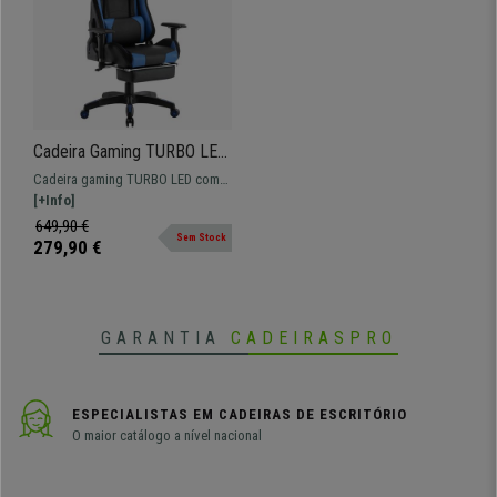
Cadeira Gaming TURBO LED,
Apoia Pés, Reclinável,
Cadeira gaming TURBO LED com
Almofada Lombar e
apoio para os pés de design
[+Info]
Cervical, Em Pele,
ergonómico, encosto ajustável e
649,90 €
Preto/Azul
Sem Stock
almofadas lombar e cervical,
279,90 €
disponível em várias cores.
GARANTIA
CADEIRASPRO
ESPECIALISTAS EM CADEIRAS DE ESCRITÓRIO
O maior catálogo a nível nacional