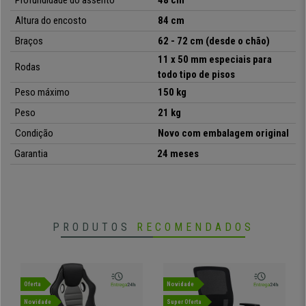
Profundidade do assento
48 cm
Altura do encosto
84 cm
Braços
62 - 72 cm (desde o chão)
11 x 50 mm especiais para
Rodas
todo tipo de pisos
Peso máximo
150 kg
Peso
21 kg
Condição
Novo com embalagem original
Garantia
24 meses
PRODUTOS
RECOMENDADOS
Oferta
Novidade
Novidade
Super Oferta