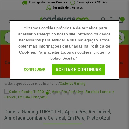
Envio grátis na sua Compra
Devolução até 30 dias
Garantia de três anos
0
Utilizamos cookies próprios e de terceiros para
analisar o tráfego no nosso site, obtendo os dados
necessários para estudar a sua navegação. Pode
obter mais informações detalhadas na
Política de
Cookies
. Para aceitar todos os cookies, clique no
botão "Aceitar".
Começam os Saldos de Verão em Cadeiraspro! Descontos 
ACEITAR E CONTINUAR
Exclusivos por Tempo Limitado - 
Ver Promoção
 -
CONFIGURAR
cadeiraspro
Cadeiras de Escritório
Cadeiras Gaming
Cadeira Gaming TURBO LED, Apoia Pés, Reclinável,
Almofada Lombar e Cervical, Em Pele, Preto/Azul