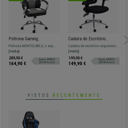
Poltrona Gaming
Cadeira de Escritório
MONTECARLO, Elevado
MISTIC, Elegante e
Poltrona MONTECARLO, o seu
Cadeira de escritório ergonómica
Conforto, Design
Ergonómica, em Malha
design gaming torna-o exclusivo:
[+Info]
com apoio lombar, apoios de
[+Info]
Desportivo, Em Pele, Preto
Respirável, Cor Preto
parece um assento de carro de
braços ajustáveis, assento
289,90 €
199,90 €
Envio GRÁTIS
Envio GRÁTIS
Fórmula 1.
acolchoado e revestimento em
164,90 €
149,90 €
(24/48 horas)
(24/48 horas)
malha respirável para maior
frescura.
VISTOS
RECENTEMENTE