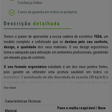
Confiança Online
3 anos de garantia em todos os produtos
Descrição
detalhada
Temos o prazer de apresentar a nossa cadeira de escritório
YEDA
, um
modelo completo e sofisticado que se
destaca pelo seu conforto,
design, e qualidade
dos seus materiais. O seu design ergonómico
torna-o adequado para utilização em ambientes profissionais, garantindo
um elevado grau de conforto.
O seu formato ergonómico
estudado é um dos seus pontos fortes,
pois garante ao utilizador uma postura saudável em todos os
momentos. O
acolchoado de alta densidade do assento (30 kg/m3) e
o encosto alto
,
garantem máximo conforto. Os
apoios de braços em
aço cromado
Ver mais
proporcionam um excelente ponto de apoio.
O encosto,
fabricado em aço cromado
,
possui suporte lombar
Características Técnicas:
ajustável em altura
, esta função ajuda a que a cadeira se adapte
totalmente ao usuário. A ergonomia, os ajustes, e o conforto oferecidos
Pano e malha respirável / Base
Material