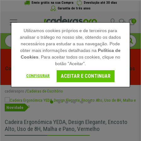
Envio grátis na sua Compra
Devolução até 30 dias
Garantia de três anos
0
Utilizamos cookies próprios e de terceiros para
analisar o tráfego no nosso site, obtendo os dados
necessários para estudar a sua navegação. Pode
obter mais informações detalhadas na
Política de
Cookies
. Para aceitar todos os cookies, clique no
botão "Aceitar".
Começam os Saldos de Verão em Cadeiraspro! Descontos 
ACEITAR E CONTINUAR
Exclusivos por Tempo Limitado - 
Ver Promoção
 -
CONFIGURAR
cadeiraspro
Cadeiras de Escritório
Novidade
Cadeira Ergonómica YEDA, Design Elegante, Encosto
Alto, Uso de 8H, Malha e Pano, Vermelho