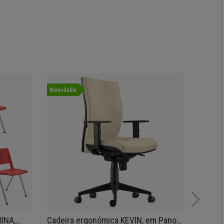
Novidade
RINA,
Cadeira ergonómica KEVIN, em Pano
Bancad