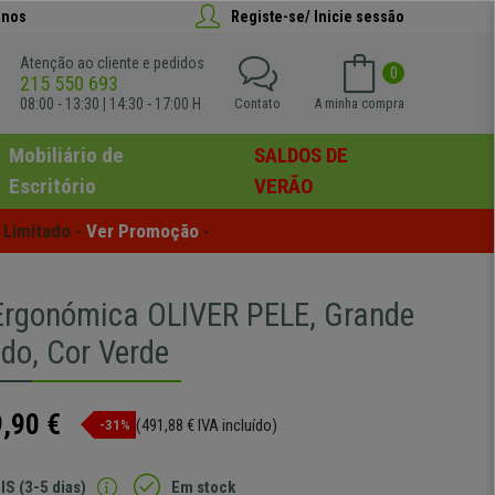
anos
Registe-se/ Inicie sessão
Atenção ao cliente e pedidos
0
215 550 693
08:00 - 13:30 | 14:30 - 17:00 H
Contato
A minha compra
Mobiliário de
SALDOS DE
Escritório
VERÃO
Limitado - 
Ver Promoção
 -
Ergonómica OLIVER PELE, Grande
do, Cor Verde
,90 €
(491,88 € IVA incluído)
-31%
IS (3-5 dias)
Em stock