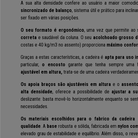
A sua alta densidade confere ao usuário a maior comodid
sincronizado de balanço
, sistema útil e prático para incl
ser fixado em várias posições.
O seu formato é ergonómico
, uma vez que permite ao 
correta
e saudável da coluna. O seu
acolchoado grosso d
costas e 40 kg/m3 no assento)
proporciona
máximo confor
Graças a estas características, a cadeira é
apta para uso i
particular,
o encosto
garante que tenha sempre uma f
ajustável em altura,
trata-se de uma cadeira verdadeirament
Os apoia braços são ajustáveis em altura
e o
assent
alta densidade
, oferece a possibilidade de
ajustar a s
deslizante: basta movê-lo horizontalmente enquanto se sent
necessidades.
Os materiais escolhidos para o fabrico da cadeira
qualidade
. A
base
robusta e sólida, fabricada em
nylon com
elevado grau de estabilidade e equilíbrio. Além disso, o re