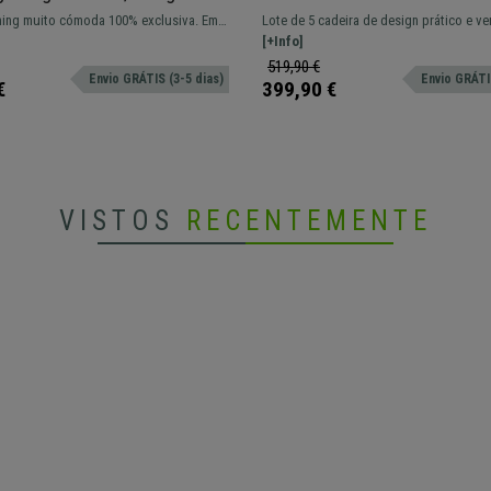
e conforto cor vermelho
Empilhável, Encaixe Lateral, 
ing muito cómoda 100% exclusiva. Em
Lote de 5 cadeira de design prático e ver
Cinzentas, Em Vermelho
sturas e rodas de borracha.
CARINA. Opção de encaixe prático e con
[+Info]
519,90 €
Envio GRÁTIS (3-5 dias)
Envio GRÁTIS
€
399,90 €
VISTOS
RECENTEMENTE