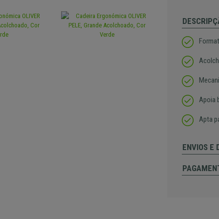
DESCRIPÇ
Forma
Acolch
Mecani
Apoia 
Apta p
ENVIOS E
PAGAMEN