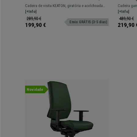
Giratória e Acolchoada, Design
moderno 
Cadeira de visita KEATON, giratória e acolchoada
Cadeira gam
Moderno, Pernas Metálicas, em
com desgin moderno. Disponível em várias cores.
[+Info]
pele com co
[+Info]
Tecido, cor Cinzento Acastanhado
289,90 €
489,90 €
Envio GRÁTIS (3-5 dias)
199,90 €
219,90 
Novidade