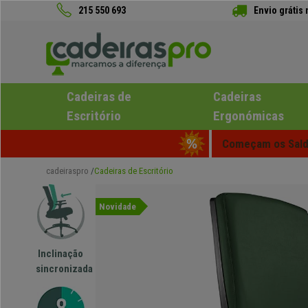
215 550 693
Envio grátis
Cadeiras de
Cadeiras
Escritório
Ergonómicas
Começam os Saldo
cadeiraspro
Cadeiras de Escritório
Novidade
Inclinação
sincronizada