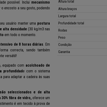
Altura total
ade possível. Inclui
mecanismo
inar o encosto a seu gosto, podendo
Altura braços
Largura total
seu usuário manter uma
postura
Profundidade total
e alta densidade
(30 kg/m3 nas
Rodas
to
em todo o momento.
Peso
ntensivo de 8 horas diárias
. Em
Condição
orma correcta, sendo também
Garantia
e versátil!
o
, equipado com
acolchoado de
ua profundidad
e com o sistema
a para adaptar a cadeira às suas
 são seleccionados e de alta
 30% fibra de vidro,
oferece um
vestimento é em tecido à prova de