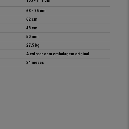
103 - 111 CM
68 - 75 cm
62 cm
48 cm
50 mm
27,5 kg
A estrear com embalagem original
24 meses