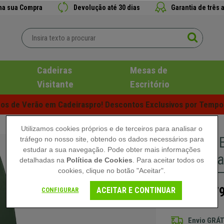
 na sua Compra
Devolução até 30 dias
Garantia de três 
Cadeiras
Mesas de
Visitante
Escritório
s de Verão em Cadeiraspro! Descontos Exclusivos por Tempo 
Utilizamos cookies próprios e de terceiros para analisar o
Cadeira 
tráfego no nosso site, obtendo os dados necessários para
estudar a sua navegação. Pode obter mais informações
Acolchoa
detalhadas na
Política de Cookies
. Para aceitar todos os
cookies, clique no botão "Aceitar".
379
ACEITAR E CONTINUAR
CONFIGURAR
549,90 €
Envio GRÁT