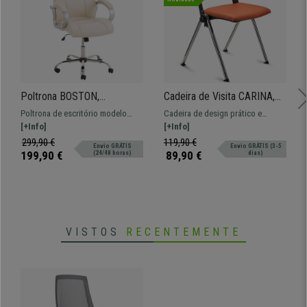
Poltrona BOSTON,
Cadeira de Visita CARINA,
Acolchoado Grosso, Em Aço
Empilhável, Encaixe Lateral,
Poltrona de escritório modelo
Cadeira de design prático e
até 150kg, Cor Creme
Pernas Cromadas, Pele
BOSTON Resistente até 150 kg!
[+Info]
versátil CARINA. Opção de encaixe
[+Info]
Laranja
Fabricado em aço e pele sintética.
prático e confortável.
299,90 €
119,90 €
Envio GRÁTIS
Envio GRÁTIS (3-5
199,90 €
89,90 €
(24/48 horas)
dias)
VISTOS
RECENTEMENTE