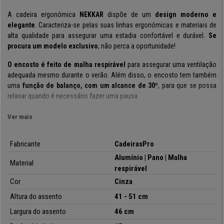
A cadeira ergonómica
NEKKAR
dispõe de um
design moderno e
elegante
. Caracteriza-se pelas suas linhas ergonómicas e materiais de
alta qualidade para assegurar uma estadia confortável e durável.
Se
procura um modelo exclusivo
, não perca a oportunidade!
O encosto é feito de malha respirável
para assegurar uma ventilação
adequada mesmo durante o verão. Além disso, o encosto tem também
uma
função de balanço, com um alcance de 30º
, para que se possa
relaxar quando é necessário fazer uma pausa.
Esta cadeira está equipada com um
apoio lombar regulável em altura
,
Ver mais
uma característica que assegura um excelente conforto de assento e
evita dores incómodas causadas por posturas incorrectas mantidas ao
Fabricante
CadeirasPro
longo do tempo.
Alumínio | Pano | Malha
Material
Os apoios de braços
deste modelo, que
podem ser confortavelmente
respirável
dobrados
e são
revestidos em pele sintética
de cor branca. A
base
é
Cor
Cinza
feita de
alumínio cinzento
e proporciona a estabilidade certa a um
nível funcional.
Altura do assento
41 - 51 cm
Largura do assento
46 cm
O seu
assento
tem um
acolchoado de alta densidade e bordas