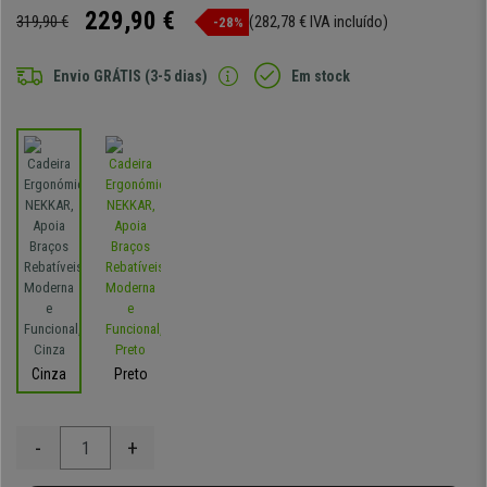
229,90 €
319,90 €
(282,78 € IVA incluído)
-28%
Envio GRÁTIS (3-5 dias)
Em stock
Cinza
Preto
-
+