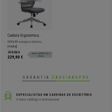
Cadeira Ergonómica
NEKKAR, Apoia Braços
NEKKAR assegura máximo
Rebatíveis, Moderna e
conforto devido ao seu fabrico de
[+Info]
Funcional, Cinza
qualidade. Um produto funcional
319,90 €
Envio GRÁTIS (3-5
e ergonómico!
229,90 €
dias)
GARANTIA
CADEIRASPRO
ESPECIALISTAS EM CADEIRAS DE ESCRITÓRIO
O maior catálogo a nível nacional