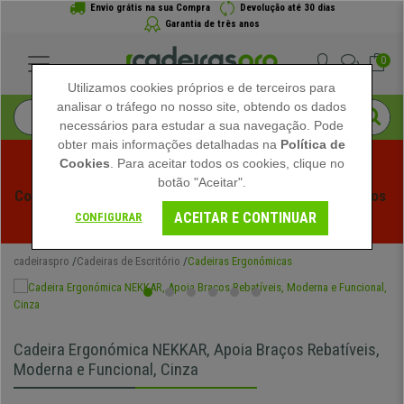
Envio grátis na sua Compra
Devolução até 30 dias
Garantia de três anos
0
Utilizamos cookies próprios e de terceiros para
analisar o tráfego no nosso site, obtendo os dados
necessários para estudar a sua navegação. Pode
obter mais informações detalhadas na
Política de
Cookies
. Para aceitar todos os cookies, clique no
botão "Aceitar".
Começam os Saldos de Verão em Cadeiraspro! Descontos 
ACEITAR E CONTINUAR
Exclusivos por Tempo Limitado - 
Ver Promoção
 -
CONFIGURAR
cadeiraspro
Cadeiras de Escritório
Cadeiras Ergonómicas
Cadeira Ergonómica NEKKAR, Apoia Braços Rebatíveis,
Moderna e Funcional, Cinza