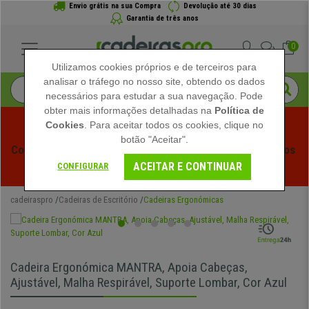
Envio grátis na sua Compra
Devolução até 30 dias
Garantia de três anos
0
Utilizamos cookies próprios e de terceiros para
analisar o tráfego no nosso site, obtendo os dados
necessários para estudar a sua navegação. Pode
obter mais informações detalhadas na
Política de
Cookies
. Para aceitar todos os cookies, clique no
botão "Aceitar".
Começam os Saldos de Verão em Cadeiraspro! Descontos 
ACEITAR E CONTINUAR
Exclusivos por Tempo Limitado - 
Ver Promoção
 -
CONFIGURAR
cadeiraspro
Cadeiras de Escritório
Cadeiras Ergonómicas
Cadeira Ergonómica MANTRA, Apoia Cabeças,
Ajustável, Malha Respirável, Suporte Lombar, Cor Azul