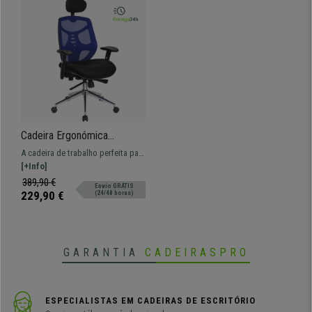
Cadeira Ergonómica
MANTRA, Apoia Cabeças,
A cadeira de trabalho perfeita para
Ajustável, Malha Respirável,
ter conforto total. Testada,
[+Info]
Suporte Lombar, Cor Azul
ajustável, malha respirável e
389,90 €
Envio GRÁTIS
suporte lombar.
229,90 €
(24/48 horas)
GARANTIA
CADEIRASPRO
ESPECIALISTAS EM CADEIRAS DE ESCRITÓRIO