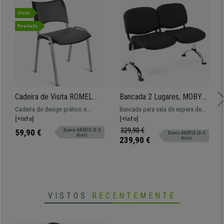
Oferta
Novidade
Cadeira de Visita ROMEL
Bancada 2 Lugares, MOBY
PELE, Prática e Empilhável,
PELE, Estructura Metálica,
Cadeira de design prático e
Bancada para sala de espera de
Pernas Cinza, Cinzento
Grande Acolchoado, Cor
versátil ROMEL PELE. Confortável,
[+Info]
108x50 cm com estructura
[+Info]
Preto
resistente e com design moderno.
metálica e assentos forrados em
329,90 €
59,90 €
Envio GRÁTIS (3-5
Envio GRÁTIS (3-5
dias)
pele. Muito resistente, grande
239,90 €
dias)
comodidade. Disponível em várias
cores.
VISTOS
RECENTEMENTE