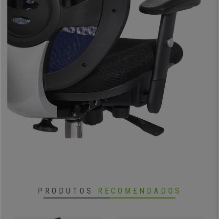
•
Encosto profissional com apoio lombar
• Apoia cabeças ajustável em ângulo
•
Mecanismo de reclinação - 3 posições
• Braços ajustáveis em altura e largura
•
Base sólida e estável em aço cromado
PRODUTOS
RECOMENDADOS