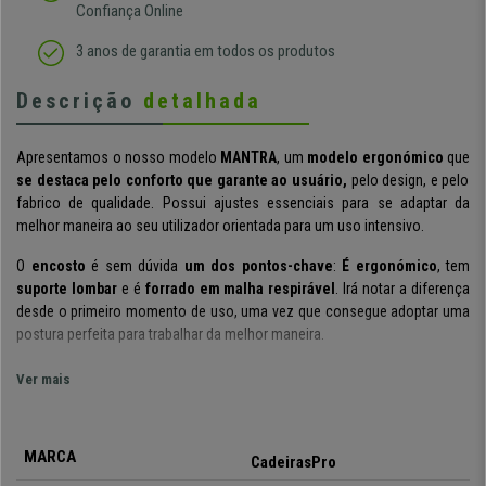
Confiança Online
3 anos de garantia em todos os produtos
Descrição
detalhada
Apresentamos o nosso modelo
MANTRA
, um
modelo ergonómico
que
se destaca pelo
conforto que garante ao usuário
,
pelo design, e pelo
fabrico de qualidade. Possui ajustes essenciais para se adaptar da
melhor maneira ao seu utilizador orientada para um uso intensivo.
O
encosto
é sem dúvida
um dos pontos-chave
:
É ergonómico
, tem
suporte lombar
e é
forrado em malha respirável
. Irá notar a diferença
desde o primeiro momento de uso, uma vez que consegue adoptar uma
postura perfeita para trabalhar da melhor maneira.
O
design
deste modelo
é bastante distinto
:
a mistura de materiais e
Ver mais
cores
contribui para dar à cadeira um toque moderno que
dará
personalidade
onde quer que seja inserido!
MARCA
Inclui
mecanismo de reclinação com 3 posições
e
sistema de
CadeirasPro
balanço
. É possível reclinar a cadeira e deixá-la fixa. Também é possível