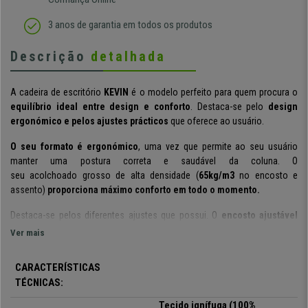
3 anos de garantia em todos os produtos
Descrição
detalhada
A cadeira de escritório
KEVIN
é o modelo perfeito para quem procura o
equilíbrio ideal entre design e conforto
. Destaca-se pelo
design
ergonómico e pelos ajustes prácticos
que oferece ao usuário.
O seu formato é ergonómico
, uma vez que permite ao seu usuário
manter uma
postura correta
e saudável da coluna. O
seu
acolchoado grosso de alta densidade
(
65kg/m3
no encosto e
assento)
proporciona máximo conforto em todo o momento.
Destaca-se pelos diferentes ajustes que possui. O
encosto ajustável
em altura
é um recurso que permite que este seja colocado na posição
Ver mais
que cada usuário precisa.
Também tem apoio lombar ajustável em
altura,
perfeito para manter uma postura melhor e mais confortável
CARACTERÍSTICAS
nesta zona.
TÉCNICAS:
Os apoia braços ajustáveis
em altura permitem colocar os braços na
Tecido ignífuga (100%