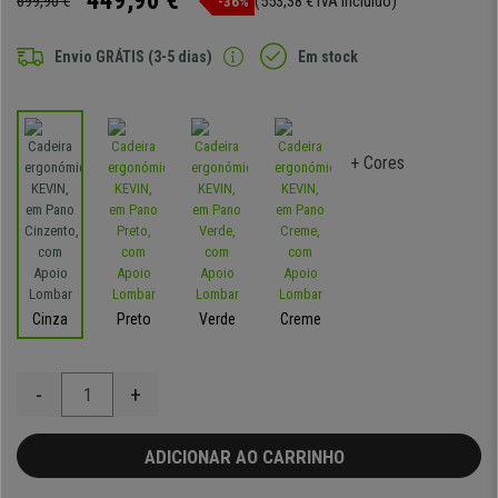
449,90 €
699,90 €
(553,38 € IVA incluído)
-36%
Envio GRÁTIS (3-5 dias)
Em stock
+ Cores
Cinza
Preto
Verde
Creme
-
+
ADICIONAR AO CARRINHO