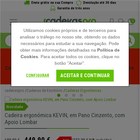
Envio grátis na sua Compra
Devolução até 30 dias
Garantia de três anos
0
Utilizamos cookies próprios e de terceiros para
analisar o tráfego no nosso site, obtendo os dados
necessários para estudar a sua navegação. Pode
obter mais informações detalhadas na
Política de
Cookies
. Para aceitar todos os cookies, clique no
botão "Aceitar".
Começam os Saldos de Verão em Cadeiraspro! Descontos 
ACEITAR E CONTINUAR
Exclusivos por Tempo Limitado - 
Ver Promoção
 -
CONFIGURAR
cadeiraspro
Cadeiras de Escritório
Cadeiras Ergonómicas
Novidade
Cadeira ergonómica KEVIN, em Pano Cinzento, com
Apoio Lombar