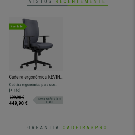
VISTOS
RECENTEMENTE
Novidade
Cadeira ergonómica KEVIN,
em Pano Cinzento, com
Cadeira ergonómica para uso
Apoio Lombar
profissional com encosto
[+Info]
regulável, apoio lombar e braços
699,90 €
Envio GRÁTIS (3-5
reguláveis em altura.
449,90 €
dias)
GARANTIA
CADEIRASPRO