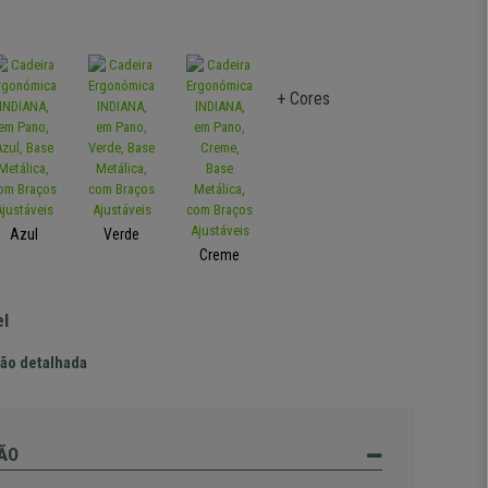
+ Cores
Azul
Verde
Creme
el
ão detalhada
ÃO