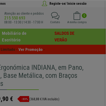
anos
Registe-se/ Inicie sessão
Atenção ao cliente e pedidos
0
215 550 693
08:00 - 13:30 | 14:30 - 17:00 H
Contato
A minha compra
Mobiliário de
SALDOS DE
Escritório
VERÃO
Limitado - 
Ver Promoção
 -
Ergonómica INDIANA, em Pano,
, Base Metálica, com Braços
is
,90 €
(368,88 € IVA incluído)
-33%