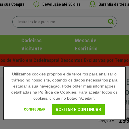
 na sua Compra
Devolução até 30 dias
Garantia de três 
Cadeiras
Mesas de
Visitante
Escritório
s de Verão em Cadeiraspro! Descontos Exclusivos por Tempo 
Utilizamos cookies próprios e de terceiros para analisar o
Cadeira 
tráfego no nosso site, obtendo os dados necessários para
estudar a sua navegação. Pode obter mais informações
Vermelho
detalhadas na
Política de Cookies
. Para aceitar todos os
cookies, clique no botão "Aceitar".
Ajustáve
ACEITAR E CONTINUAR
CONFIGURAR
299
449,90 €