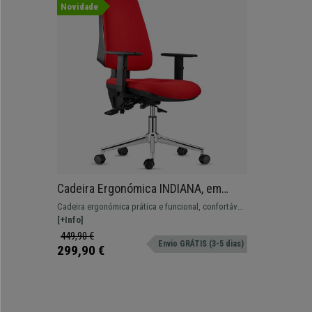
Novidade
Cadeira Ergonómica INDIANA, em
Pano, Vermelho, Base Metálica, com
Cadeira ergonómica prática e funcional, confortável
Braços Ajustáveis
com almofadado espesso e base metálica. Modelo
[+Info]
forrado em tecido de qualidade.
449,90 €
Envio GRÁTIS (3-5 dias)
299,90 €