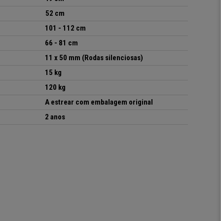
52 cm
101 - 112 cm
66 - 81
cm
11 x 50 mm (Rodas silenciosas)
15 kg
120 kg
A estrear com embalagem original
2 anos