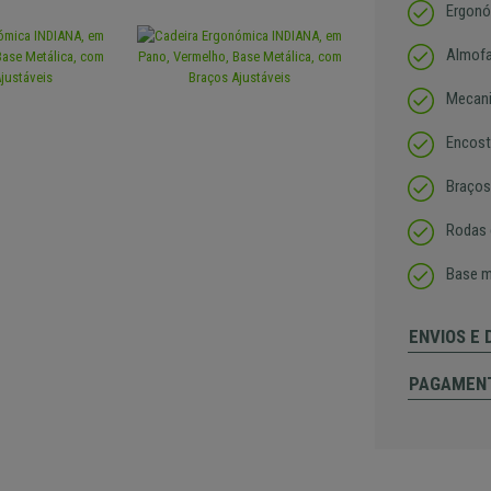
Ergonó
Almofa
Mecani
Encost
Braços
Rodas 
Base m
ENVIOS E
PAGAMEN