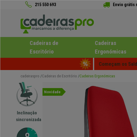
215 550 693
Envio grátis
Cadeiras de
Cadeiras
Escritório
Ergonómicas
Começam os Saldo
cadeiraspro
Cadeiras de Escritório
Cadeiras Ergonómicas
Novidade
Inclinação
sincronizada