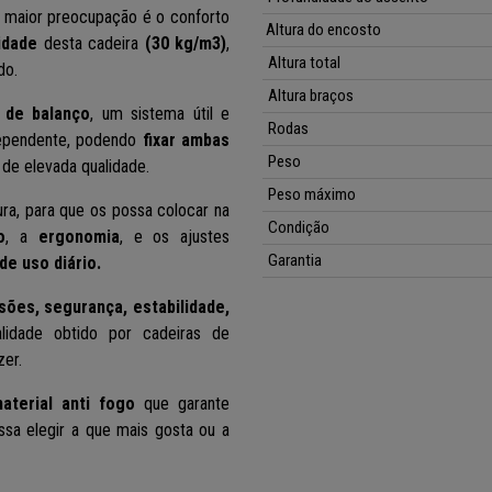
a maior preocupação é o conforto
Altura do encosto
idade
desta cadeira
(30 kg/m3)
,
Altura total
do.
Altura
braços
 de balanço
, um sistema útil e
Rodas
ndependente, podendo
fixar ambas
Peso
 de elevada qualidade.
Peso máximo
ra, para que os possa colocar na
Condição
o
, a
ergonomia
, e os ajustes
Garantia
de uso diário.
ões, segurança, estabilidade,
lidade obtido por cadeiras de
zer.
material anti fogo
que garante
sa elegir a que mais gosta ou a