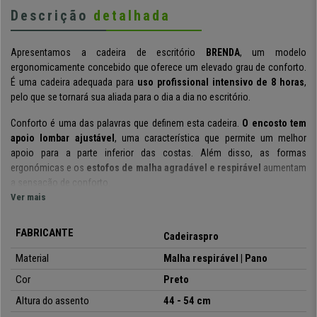
Descrição
detalhada
Apresentamos a cadeira de escritório
BRENDA
, um modelo
ergonomicamente concebido que oferece um elevado grau de conforto.
É uma cadeira adequada para
uso profissional intensivo de 8 horas
,
pelo que se tornará sua aliada para o dia a dia no escritório.
Conforto é uma das palavras que definem esta cadeira.
O encosto tem
apoio lombar ajustável
, uma característica que permite um melhor
apoio para a parte inferior das costas. Além disso, as formas
ergonómicas e os
estofos de malha agradável e respirável
aumentam
a sensação de conforto.
Ver mais
Esta cadeira tem um mecanismo sincronizado com 4 posições de
bloqueio
.
Uma tecnologia que permite uma maior liberdade de
FABRICANTE
Cadeiraspro
movimentos e promove a circulação do sangue.
A dureza ou
intensidade com que o sistema funciona pode ser ajustada.
Material
Malha respirável | Pano
Cor
Preto
O assento com acolchoado de alta densidade
visa um conforto
superior, tal como os materiais de fabrico
resistentes e de fácil
Altura do assento
44 - 54
cm
manutenção
. As
extremidades arredondadas aliviam a pressão nas