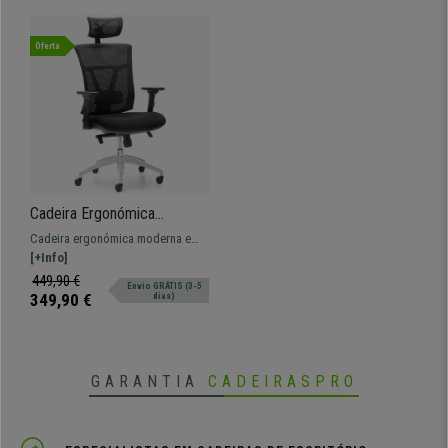
Oferta
Cadeira Ergonómica
BRENDA, Apoio Lombar,
Cadeira ergonómica moderna e
Apta para 8H Uso, Cor Preto
ajustável. Muito confortável e
[+Info]
adequado para uso profissional.
449,90 €
Envio GRÁTIS (3-5
349,90 €
dias)
GARANTIA
CADEIRASPRO