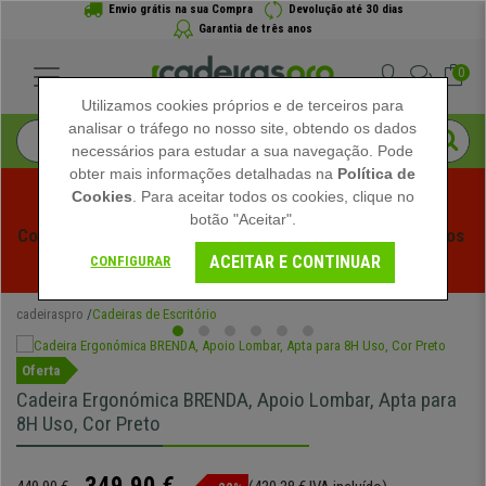
Envio grátis na sua Compra
Devolução até 30 dias
Garantia de três anos
0
Utilizamos cookies próprios e de terceiros para
analisar o tráfego no nosso site, obtendo os dados
necessários para estudar a sua navegação. Pode
obter mais informações detalhadas na
Política de
Cookies
. Para aceitar todos os cookies, clique no
botão "Aceitar".
Começam os Saldos de Verão em Cadeiraspro! Descontos 
ACEITAR E CONTINUAR
Exclusivos por Tempo Limitado - 
Ver Promoção
 -
CONFIGURAR
cadeiraspro
Cadeiras de Escritório
Oferta
Cadeira Ergonómica BRENDA, Apoio Lombar, Apta para
8H Uso, Cor Preto