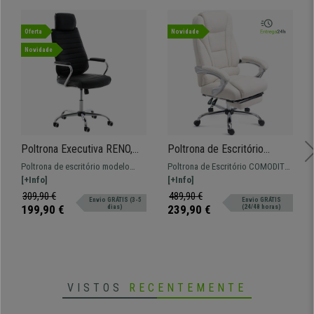
Oferta
Novidade
Novidade
Poltrona Executiva RENO,
Poltrona de Escritório
Estrutura Metálica, Forrada
COMODITY PANO,
Poltrona de escritório modelo
Poltrona de Escritório COMODITY.
em Pele, Cor Preto
Acolchoado de Alta
RENO. Estrutura metálica, com
[+Info]
Reclinável e com apoia pés
[+Info]
Densidade, Apoia Pés
assento e encosto acolchoados
extensível, é a poltrona ideal para
309,90 €
489,90 €
Envio GRÁTIS (3-5
Envio GRÁTIS
Extensível, Creme
forrados em pele. Inclui apoia
quem busca qualidade e máximo
199,90 €
239,90 €
dias)
(24/48 horas)
cabeças
conforto
VISTOS
RECENTEMENTE