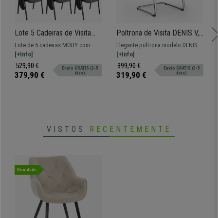
• Disponível em várias cores
Lote 5 Cadeiras de Visita
Poltrona de Visita DENIS V,
MOBY COM PALMATÓRIA,
Estrutura Cromada, Design
Lote de 5 cadeiras MOBY com
Elegante poltrona modelo DENIS V
Confortável, Pernas Pretas,
com costuras, Em Pele
PALMATÓRIA. Perfeita para salas
[+Info]
com base e apoia braços em aço
[+Info]
Cor Cinzento
Preta
de formação ou eventos.
cromado. Estofado em pele
529,90 €
399,90 €
Envio GRÁTIS (3-5
Envio GRÁTIS (3-5
sintética de máxima qualidade
379,90 €
319,90 €
dias)
dias)
com costuras.
VISTOS
RECENTEMENTE
Novidade