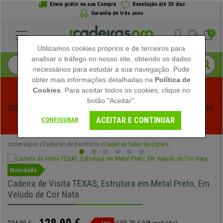
Envio grátis na sua Compra
Devolução até 30 dias
Garantia de três anos
0
Utilizamos cookies próprios e de terceiros para
analisar o tráfego no nosso site, obtendo os dados
necessários para estudar a sua navegação. Pode
obter mais informações detalhadas na
Política de
Cookies
. Para aceitar todos os cookies, clique no
botão "Aceitar".
Começam os Saldos de Verão em Cadeiraspro! Descontos 
ACEITAR E CONTINUAR
Exclusivos por Tempo Limitado - 
Ver Promoção
 -
CONFIGURAR
cadeiraspro
Cadeiras de Escritório
Cadeiras Salas de Espera
Novidade
Cadeira de Visita TEXAS, Estrutura em Metal Preto, Em
Veludo de Cor Nata