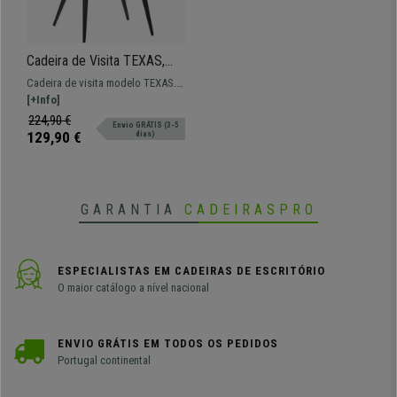
Cadeira de Visita TEXAS,
Estrutura em Metal Preto,
Cadeira de visita modelo TEXAS.
Em Veludo de Cor Nata
Modelo com estrutura em metal e
[+Info]
extra comodidade para o seu
224,90 €
Envio GRÁTIS (3-5
espaço.
129,90 €
dias)
GARANTIA
CADEIRASPRO
ESPECIALISTAS EM CADEIRAS DE ESCRITÓRIO
O maior catálogo a nível nacional
ENVIO GRÁTIS EM TODOS OS PEDIDOS
Portugal continental