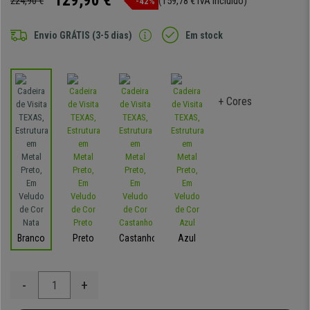
129,90 €
224,90 €
(159,78 € IVA incluído)
-42%
Envio GRÁTIS (3-5 dias)
Em stock
+ Cores
Branco
Preto
Castanho
Azul
-
+