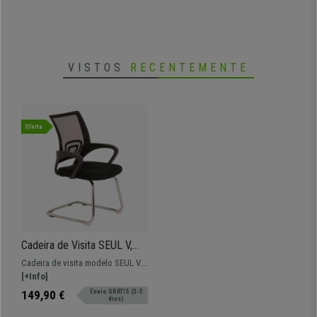
VISTOS
RECENTEMENTE
Oferta
Cadeira de Visita SEUL V,
Design Atractivo, Assento
Cadeira de visita modelo SEUL V.
Acolchoado, Cor Preto
Formato confortável e disponível
[+Info]
em várias cores.
149,90 €
Envio GRÁTIS (3-5
dias)