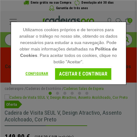
Envio grátis na sua Compra
Devolução até 30 dias
Garantia de três anos
0
Utilizamos cookies próprios e de terceiros para
analisar o tráfego no nosso site, obtendo os dados
necessários para estudar a sua navegação. Pode
obter mais informações detalhadas na
Política de
Cookies
. Para aceitar todos os cookies, clique no
botão "Aceitar".
Começam os Saldos de Verão em Cadeiraspro! Descontos 
ACEITAR E CONTINUAR
Exclusivos por Tempo Limitado - 
Ver Promoção
 -
CONFIGURAR
cadeiraspro
Cadeiras de Escritório
Cadeiras Salas de Espera
Oferta
Cadeira de Visita SEUL V, Design Atractivo, Assento
Acolchoado, Cor Preto