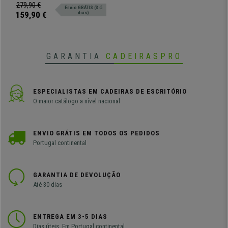
extra comodidade para o seu
279,90 €
Envio GRÁTIS (3-5
espaço.
159,90 €
dias)
GARANTIA
CADEIRASPRO
ESPECIALISTAS EM CADEIRAS DE ESCRITÓRIO
O maior catálogo a nível nacional
ENVIO GRÁTIS EM TODOS OS PEDIDOS
Portugal continental
GARANTIA DE DEVOLUÇÃO
Até 30 dias
ENTREGA EM 3-5 DIAS
Dias úteis. Em Portugal continental