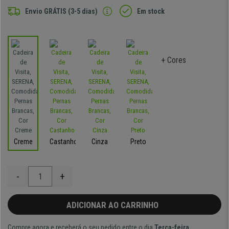
Envio GRÁTIS (3-5 dias)
Em stock
+ Cores
Creme
Castanho
Cinza
Preto
-
+
ADICIONAR AO CARRINHO
Compre agora e receberá o seu pedido entre o dia
Terça-feira