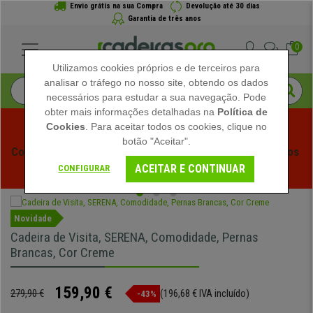
Envio grátis na sua Compra
Devolução até 30 dias
Garantia de três anos
0
Utilizamos cookies próprios e de terceiros para
analisar o tráfego no nosso site, obtendo os dados
necessários para estudar a sua navegação. Pode
obter mais informações detalhadas na
Política de
Cookies
. Para aceitar todos os cookies, clique no
botão "Aceitar".
Começam os Saldos de Verão em Cadeiraspro! Descontos 
ACEITAR E CONTINUAR
Exclusivos por Tempo Limitado - 
Ver Promoção
 -
CONFIGURAR
Novidade
Cadeira de Visita, SERENA, Comodidade, Pernas
Brancas, Cor Creme
159,90 €
279,90 €
(196,68 € IVA incluído)
-43%