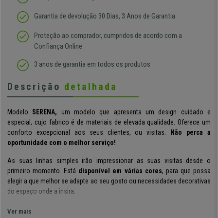
Garantia de devolução 30 Dias, 3 Anos de Garantia
Proteção ao comprador, cumpridos de acordo com a
Confiança Online
3 anos de garantia em todos os produtos
Descrição
detalhada
Modelo
SERENA,
um modelo que apresenta um design cuidado e
especial, cujo fabrico é de materiais de elevada qualidade. Oferece um
conforto excepcional aos seus clientes, ou visitas.
Não perca a
oportunidade com o melhor serviço!
As suas
linhas simples
irão impressionar as suas visitas desde o
primeiro momento. Está
disponível em
várias cores
,
para que possa
elegir a que melhor se adapte ao seu gosto ou necessidades decorativas
do espaço onde a insira.
O
assento e o encosto são amplos e confortáveis,
dispõe de um
Ver mais