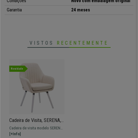
Condições
Novo com embalagem original
Garantia
24 meses
VISTOS
RECENTEMENTE
Novidade
Cadeira de Visita, SERENA,
Comodidade, Pernas
Cadeira de visita modelo SERENA.
Brancas, Cor Creme
Modelo com base de madeira e
[+Info]